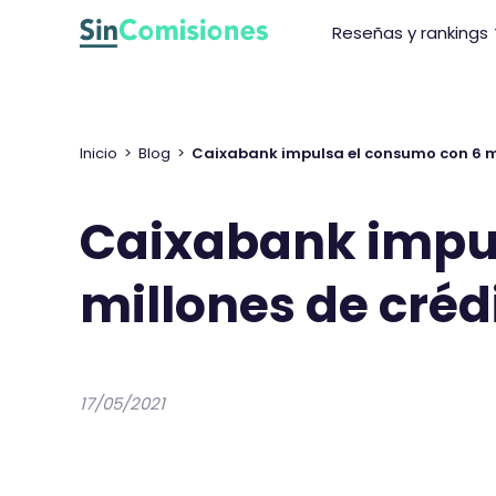
I
Reseñas y rankings
r
a
l
c
o
Inicio
>
Blog
>
Caixabank impulsa el consumo con 6 mi
n
t
Caixabank impul
e
n
millones de créd
i
d
o
17/05/2021