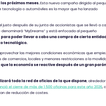
 los próximos meses.
Esta nueva campaña dirigida al peq
e tecnología o automóviles es la mayor que ha lanzado
justo después de su junta de accionistas que se llevó a c
 se denominará “MyDreams” y está enfocada al pequeño
 para poder llevar a cabo una compra de cierta entidad
o tecnológico.
lo aprovechar las mejores condiciones económicas que empi
 de comercios, locales y menores restricciones a la movilid
 que la economía se reactive después de un gran paró
izará toda la red de oficias de la que dispone
, alrededor
ció el cierre de más de 1.500 oficinas para este año 2026
, 
lan de reducción de costes.