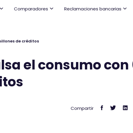
Comparadores
Reclamaciones bancarias
llones de créditos
sa el consumo con 
itos
C
C
C
Compartir
o
o
o
m
m
m
p
p
p