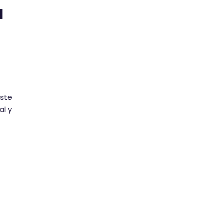
a
este
al y