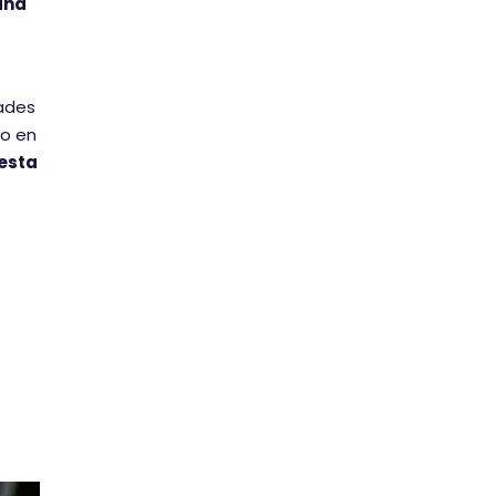
aña
dades
mo en
esta