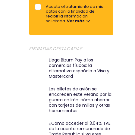
a
e
Acepto el tratamiento de mis
o
datos con la finalidad de
r
r
recibir la información
t
solicitada.
Ver más
e
i
m
r
a
p
i
ENTRADAS DESTACADAS
o
l
r
:
Llega Bizum Pay a los
comercios físicos: la
e
)
alternativa española a Visa y
m
Mastercard
a
Los billetes de avión se
i
encarecen este verano por la
l
guerra en Irán: cómo ahorrar
con tarjetas de millas y otras
herramientas
¿Cómo acceder al 3,04% TAE
de la cuenta remunerada de
Trade Republic si ya eres