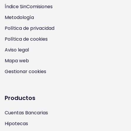
s
Índice SinComisiones
s
s
s
Metodología
o
o
o
o
Política de privacidad
n
n
n
n
Política de cookies
I
Y
F
T
Aviso legal
n
o
a
w
Mapa web
s
u
c
i
Gestionar cookies
t
t
e
t
a
u
b
t
Productos
g
b
o
e
Cuentas Bancarias
r
e
o
r
Hipotecas