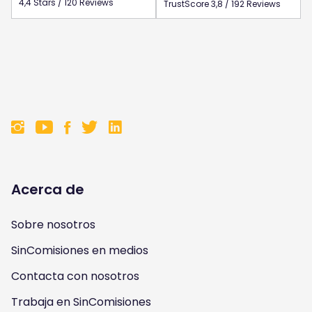
4,4 Stars / 120 Reviews
TrustScore 3,8 / 192 Reviews
F
F
F
F
o
o
o
o
l
l
l
l
Acerca de
l
l
l
l
Sobre nosotros
o
o
o
o
SinComisiones en medios
w
w
w
w
Contacta con nosotros
u
u
u
u
Trabaja en SinComisiones