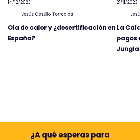
14/12/2023
21/11/2023
Jesús Castillo Torrealba
Jesú
Ola de calor y ¿desertificación en
La Caí
España?
pagos 
Jungla 
...
¿A qué esperas para