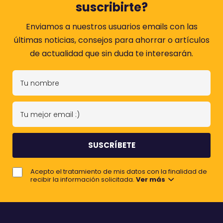
suscribirte?
Enviamos a nuestros usuarios emails con las
últimas noticias, consejos para ahorrar o artículos
de actualidad que sin duda te interesarán.
T
u
n
T
o
u
m
m
b
e
r
j
e
Acepto el tratamiento de mis datos con la finalidad de
o
recibir la información solicitada.
Ver más
r
e
m