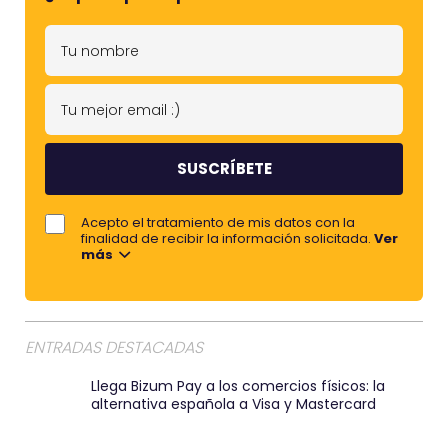
T
u
n
T
o
u
m
m
b
e
r
j
Acepto el tratamiento de mis datos con la
e
o
finalidad de recibir la información solicitada.
Ver
más
r
e
m
a
ENTRADAS DESTACADAS
i
Llega Bizum Pay a los comercios físicos: la
l
alternativa española a Visa y Mastercard
:
)