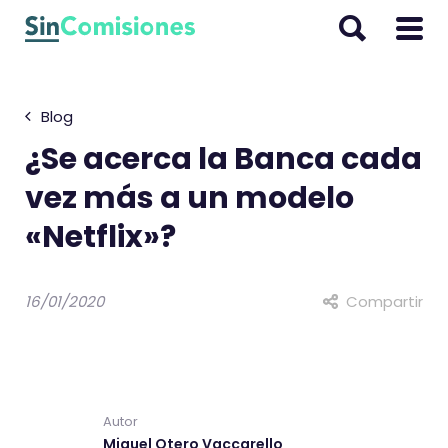
I
r
a
l
Blog
c
o
¿Se acerca la Banca cada
n
vez más a un modelo
t
«Netflix»?
e
n
i
16/01/2020
Compartir
d
o
Autor
Miguel Otero Vaccarello