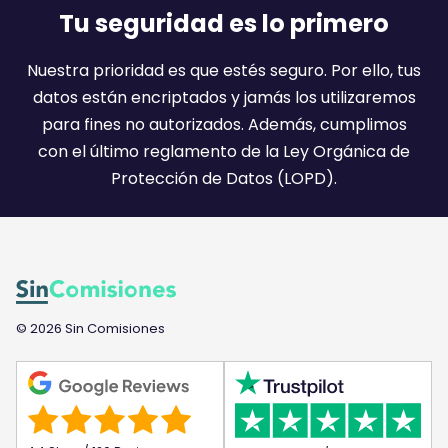
a
Tu seguridad es lo primero
i
l
Nuestra prioridad es que estés seguro. Por ello, tus
:
datos están encriptados y jamás los utilizaremos
)
para fines no autorizados. Además, cumplimos
con el último reglamento de la Ley Orgánica de
Protección de Datos (LOPD).
© 2026 Sin Comisiones