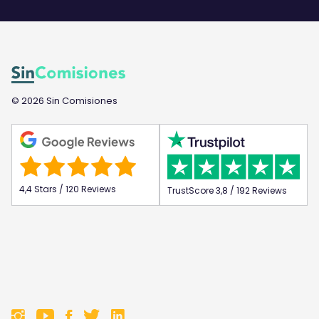
© 2026 Sin Comisiones
4,4 Stars / 120 Reviews
TrustScore 3,8 / 192 Reviews
F
F
F
F