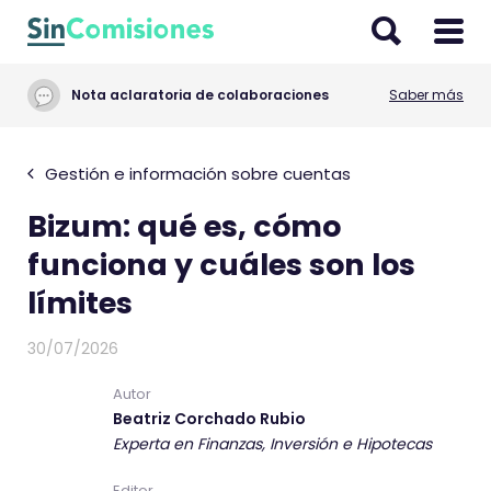
I
r
a
Nota aclaratoria de colaboraciones
Saber más
l
c
o
Gestión e información sobre cuentas
n
Bizum: qué es, cómo
t
e
funciona y cuáles son los
n
límites
i
d
30/07/2026
o
Autor
Beatriz Corchado Rubio
Experta en Finanzas, Inversión e Hipotecas
Editor