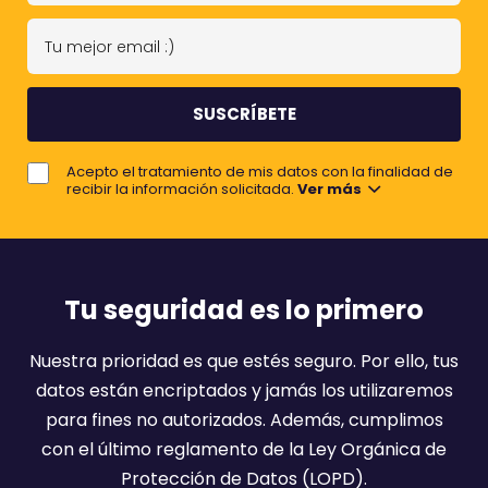
n
T
o
u
m
m
b
e
r
j
e
Acepto el tratamiento de mis datos con la finalidad de
o
recibir la información solicitada.
Ver más
r
e
m
a
Tu seguridad es lo primero
i
l
Nuestra prioridad es que estés seguro. Por ello, tus
:
datos están encriptados y jamás los utilizaremos
)
para fines no autorizados. Además, cumplimos
con el último reglamento de la Ley Orgánica de
Protección de Datos (LOPD).