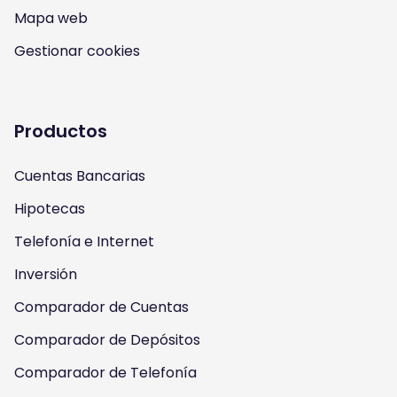
n
o
a
w
Mapa web
s
u
c
i
Gestionar cookies
t
t
e
t
a
u
b
t
Productos
g
b
o
e
Cuentas Bancarias
r
e
o
r
Hipotecas
a
k
Telefonía e Internet
m
Inversión
Comparador de Cuentas
Comparador de Depósitos
Comparador de Telefonía