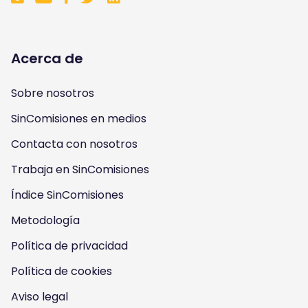
o
o
o
o
l
l
l
l
Acerca de
l
l
l
l
Sobre nosotros
o
o
o
o
SinComisiones en medios
w
w
w
w
Contacta con nosotros
u
u
u
u
Trabaja en SinComisiones
s
Índice SinComisiones
s
s
s
Metodología
o
o
o
o
Política de privacidad
n
n
n
n
Política de cookies
I
Y
F
T
Aviso legal