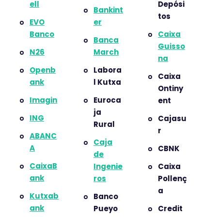
ell
Depósi
Bankint
tos
EVO
er
Banco
Caixa
Banca
Guisso
N26
March
na
Openb
Labora
Caixa
ank
l Kutxa
Ontiny
Imagin
Euroca
ent
ja
ING
Cajasu
Rural
r
ABANC
Caja
A
CBNK
de
CaixaB
Ingenie
Caixa
ank
ros
Pollenç
a
Kutxab
Banco
ank
Pueyo
Credit