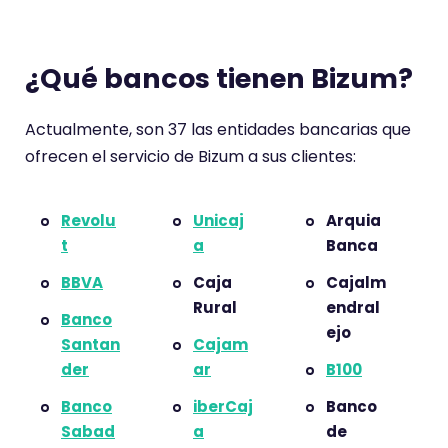
¿Qué bancos tienen Bizum?
Actualmente, son 37 las entidades bancarias que
ofrecen el servicio de Bizum a sus clientes:
Revolu
Unicaj
Arquia
t
a
Banca
BBVA
Caja
Cajalm
Rural
endral
Banco
ejo
Santan
Cajam
der
ar
B100
Banco
iberCaj
Banco
Sabad
a
de