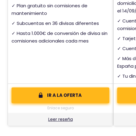
domicili
✓ Plan gratuito sin comisiones de
el 14/09
mantenimiento
✓ Cuent
✓ Subcuentas en 36 divisas diferentes
comision
✓ Hasta 1.000€ de conversión de divisa sin
✓ Tarjet
comisiones adicionales cada mes
✓ Cuenta
✓ Más d
España p
✓ Tu din
IR A LA OFERTA
Enlace seguro
Leer reseña