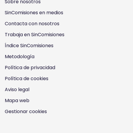
Sobre nosotros
o
o
o
o
SinComisiones en medios
w
w
w
w
Contacta con nosotros
u
u
u
u
Trabaja en SinComisiones
s
Índice SinComisiones
s
s
s
Metodología
o
o
o
o
Política de privacidad
n
n
n
n
Política de cookies
I
Y
F
T
Aviso legal
n
o
a
w
Mapa web
s
u
c
i
Gestionar cookies
t
t
e
t