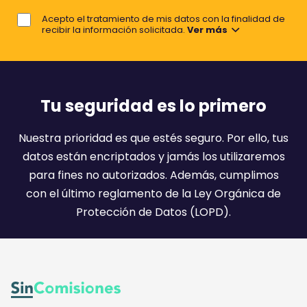
j
e
Acepto el tratamiento de mis datos con la finalidad de
o
recibir la información solicitada.
Ver más
r
e
m
a
Tu seguridad es lo primero
i
l
Nuestra prioridad es que estés seguro. Por ello, tus
:
datos están encriptados y jamás los utilizaremos
)
para fines no autorizados. Además, cumplimos
con el último reglamento de la Ley Orgánica de
Protección de Datos (LOPD).