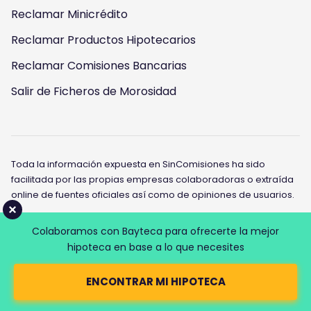
Reclamar Minicrédito
Reclamar Productos Hipotecarios
Reclamar Comisiones Bancarias
Salir de Ficheros de Morosidad
Toda la información expuesta en SinComisiones ha sido
facilitada por las propias empresas colaboradoras o extraída
online de fuentes oficiales así como de opiniones de usuarios.
El contenido y las opiniones expresadas en nuestros artículos
Colaboramos con Bayteca para ofrecerte la mejor
son fruto de nuestra experiencia y la de nuestros
hipoteca en base a lo que necesites
colaboradores. La información incluida en todas nuestras
reseñas es exacta en la fecha de publicación de la misma.
ENCONTRAR MI HIPOTECA
Para obtener la información más actualizada, recomendamos
visitar la web oficial.