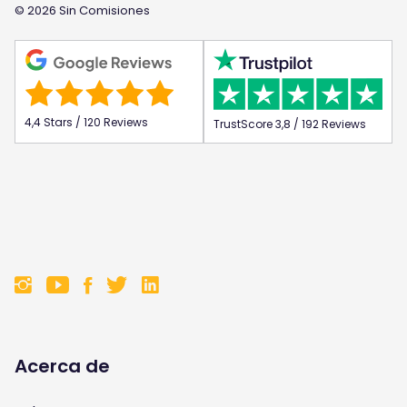
© 2026 Sin Comisiones
4,4 Stars / 120 Reviews
TrustScore 3,8 / 192 Reviews
F
F
F
F
o
o
o
o
l
l
l
l
Acerca de
l
l
l
l