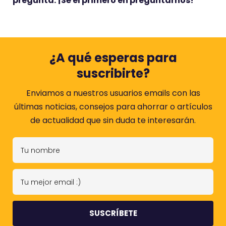
pregunta. ¡Sé el primero en preguntarnos!
¿A qué esperas para
suscribirte?
Enviamos a nuestros usuarios emails con las
últimas noticias, consejos para ahorrar o artículos
de actualidad que sin duda te interesarán.
T
u
n
T
o
u
m
m
b
e
r