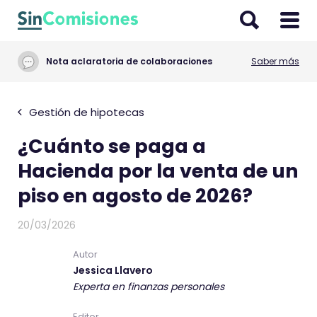
I
r
a
Nota aclaratoria de colaboraciones
Saber más
l
c
o
Gestión de hipotecas
n
¿Cuánto se paga a
t
e
Hacienda por la venta de un
n
piso en agosto de 2026?
i
d
20/03/2026
o
Autor
Jessica Llavero
Experta en finanzas personales
Editor