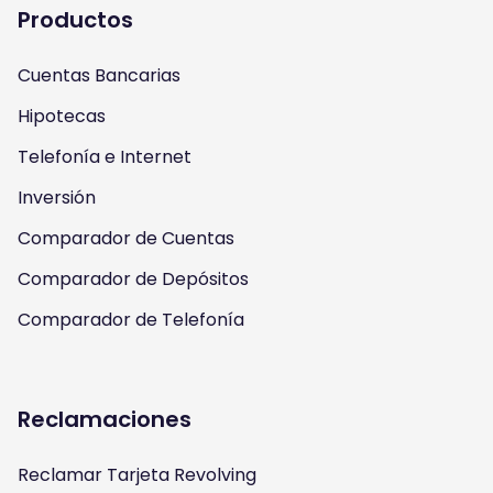
a
u
b
t
Productos
g
b
o
e
Cuentas Bancarias
r
e
o
r
Hipotecas
a
k
Telefonía e Internet
m
Inversión
Comparador de Cuentas
Comparador de Depósitos
Comparador de Telefonía
Reclamaciones
Reclamar Tarjeta Revolving