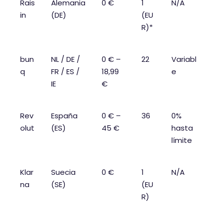
Rais
Alemania
0 €
1
N/A
in
(DE)
(EU
R)*
bun
NL / DE /
0 € –
22
Variabl
q
FR / ES /
18,99
e
IE
€
Rev
España
0 € –
36
0%
olut
(ES)
45 €
hasta
límite
Klar
Suecia
0 €
1
N/A
na
(SE)
(EU
R)