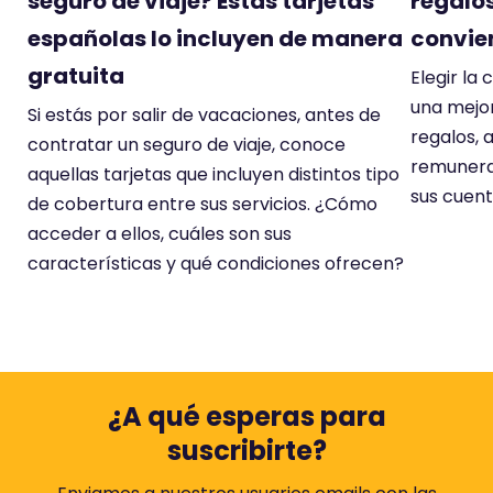
seguro de viaje? Estas tarjetas
regalos
españolas lo incluyen de manera
convien
gratuita
Elegir la
una mejor
Si estás por salir de vacaciones, antes de
regalos,
contratar un seguro de viaje, conoce
remunera
aquellas tarjetas que incluyen distintos tipo
sus cuent
de cobertura entre sus servicios. ¿Cómo
acceder a ellos, cuáles son sus
características y qué condiciones ofrecen?
¿A qué esperas para
suscribirte?