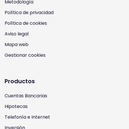
Metodología
o
o
o
o
Política de privacidad
n
n
n
n
Política de cookies
I
Y
F
T
Aviso legal
n
o
a
w
Mapa web
s
u
c
i
Gestionar cookies
t
t
e
t
a
u
b
t
Productos
g
b
o
e
Cuentas Bancarias
r
e
o
r
Hipotecas
a
k
Telefonía e Internet
m
Inversión