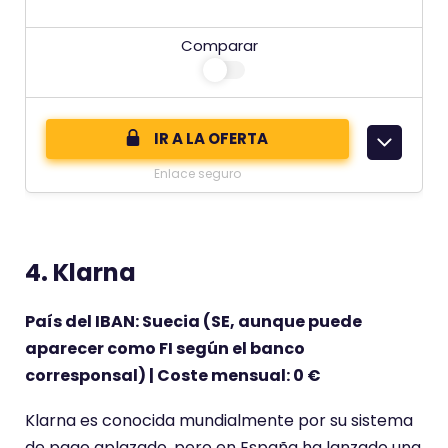
E
s
Comparar
t
e
c
o
IR A LA OFERTA
m
Enlace seguro
e
n
t
4. Klarna
a
r
País del IBAN: Suecia (SE, aunque puede
i
aparecer como FI según el banco
o
corresponsal) | Coste mensual: 0 €
t
i
Klarna es conocida mundialmente por su sistema
e
de pago aplazado, pero en España ha lanzado una