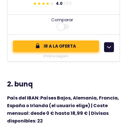
4.0
5.0
E
s
Comparar
t
e
c
o
IR A LA OFERTA
m
Enlace seguro
e
n
t
2. bunq
a
r
País del IBAN: Países Bajos, Alemania, Francia,
i
España o Irlanda (el usuario elige) | Coste
o
mensual: desde 0 € hasta 18,99 € | Divisas
t
disponibles: 22
i