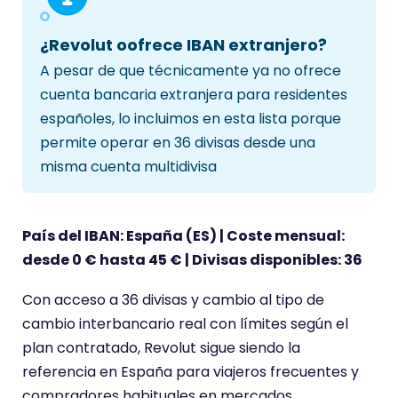
t
i
¿Revolut oofrece IBAN extranjero?
e
A pesar de que técnicamente ya no ofrece
n
cuenta bancaria extranjera para residentes
e
españoles, lo incluimos en esta lista porque
u
permite operar en 36 divisas desde una
n
misma cuenta multidivisa
a
p
u
País del IBAN: España (ES) | Coste mensual:
n
desde 0 € hasta 45 € | Divisas disponibles: 36
t
u
Con acceso a 36 divisas y cambio al tipo de
a
cambio interbancario real con límites según el
c
plan contratado, Revolut sigue siendo la
i
referencia en España para viajeros frecuentes y
ó
compradores habituales en mercados