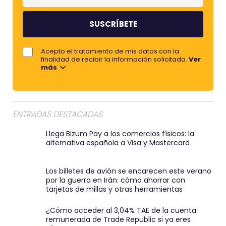
u
m
m
b
e
r
j
Acepto el tratamiento de mis datos con la
e
o
finalidad de recibir la información solicitada.
Ver
más
r
e
m
a
ENTRADAS DESTACADAS
i
Llega Bizum Pay a los comercios físicos: la
l
alternativa española a Visa y Mastercard
:
)
Los billetes de avión se encarecen este verano
por la guerra en Irán: cómo ahorrar con
tarjetas de millas y otras herramientas
¿Cómo acceder al 3,04% TAE de la cuenta
remunerada de Trade Republic si ya eres