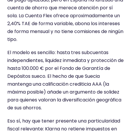
n
cuenta de ahorro que merece atención por sí
e
sola. La Cuenta Flex ofrece aproximadamente un
u
2,40% TAE de forma variable, abona los intereses
n
de forma mensual y no tiene comisiones de ningún
a
tipo.
p
u
El modelo es sencillo: hasta tres subcuentas
n
independientes, liquidez inmediata y protección de
t
hasta 100.000 € por el Fondo de Garantía de
u
Depósitos sueco. El hecho de que Suecia
a
mantenga una calificación crediticia AAA (la
c
máxima posible) añade un argumento de solidez
i
para quienes valoran la diversificación geográfica
ó
de sus ahorros.
n
Eso sí, hay que tener presente una particularidad
d
fiscal relevante: Klarna no retiene impuestos en
e