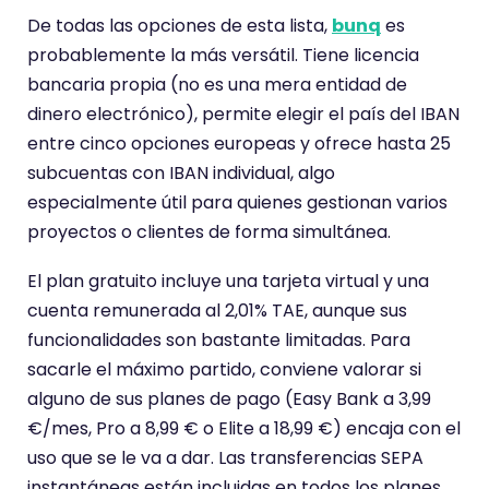
e
De todas las opciones de esta lista,
bunq
es
n
probablemente la más versátil. Tiene licencia
e
bancaria propia (no es una mera entidad de
u
dinero electrónico), permite elegir el país del IBAN
n
entre cinco opciones europeas y ofrece hasta 25
a
subcuentas con IBAN individual, algo
p
especialmente útil para quienes gestionan varios
u
proyectos o clientes de forma simultánea.
n
t
El plan gratuito incluye una tarjeta virtual y una
u
cuenta remunerada al 2,01% TAE, aunque sus
a
funcionalidades son bastante limitadas. Para
c
sacarle el máximo partido, conviene valorar si
i
alguno de sus planes de pago (Easy Bank a 3,99
ó
€/mes, Pro a 8,99 € o Elite a 18,99 €) encaja con el
n
uso que se le va a dar. Las transferencias SEPA
d
instantáneas están incluidas en todos los planes,