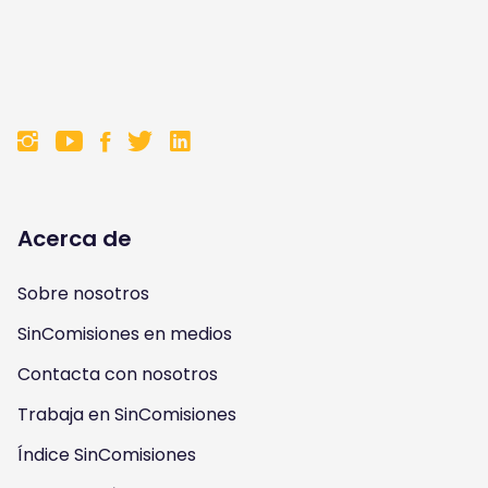
F
F
F
F
o
o
o
o
l
l
l
l
Acerca de
l
l
l
l
Sobre nosotros
o
o
o
o
SinComisiones en medios
w
w
w
w
Contacta con nosotros
u
u
u
u
Trabaja en SinComisiones
s
Índice SinComisiones
s
s
s