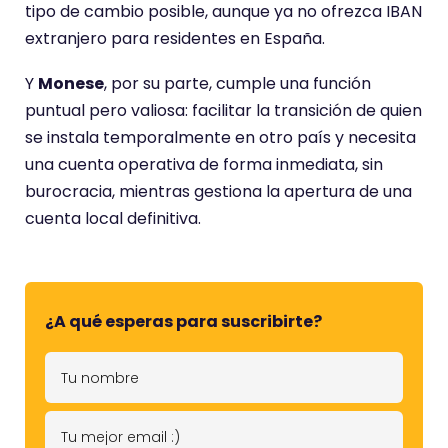
tipo de cambio posible, aunque ya no ofrezca IBAN
extranjero para residentes en España.
Y
Monese
, por su parte, cumple una función
puntual pero valiosa: facilitar la transición de quien
se instala temporalmente en otro país y necesita
una cuenta operativa de forma inmediata, sin
burocracia, mientras gestiona la apertura de una
cuenta local definitiva.
¿A qué esperas para suscribirte?
T
u
n
T
o