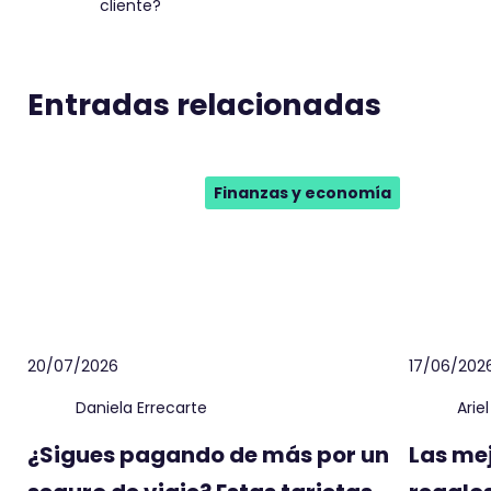
cliente?
Entradas relacionadas
Finanzas y economía
20/07/2026
17/06/202
Daniela Errecarte
Arie
¿Sigues pagando de más por un
Las me