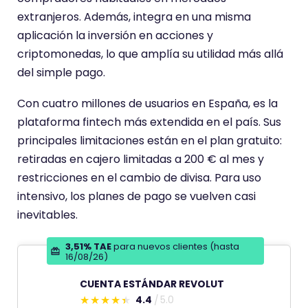
n
extranjeros. Además, integra en una misma
d
aplicación la inversión en acciones y
e
criptomonedas, lo que amplía su utilidad más allá
del simple pago.
Con cuatro millones de usuarios en España, es la
plataforma fintech más extendida en el país. Sus
principales limitaciones están en el plan gratuito:
retiradas en cajero limitadas a 200 € al mes y
restricciones en el cambio de divisa. Para uso
intensivo, los planes de pago se vuelven casi
inevitables.
3,51% TAE
para nuevos clientes (hasta
16/08/26)
CUENTA ESTÁNDAR REVOLUT
4.4
5.0