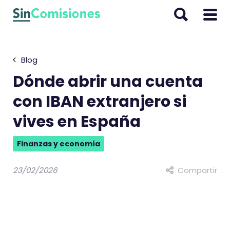
I
r
a
l
Blog
c
o
Dónde abrir una cuenta
n
con IBAN extranjero si
t
vives en España
e
n
Finanzas y economía
i
d
23/02/2026
Compartir
o