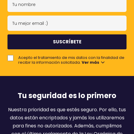
T
u
n
T
o
u
m
m
b
e
r
j
e
Acepto el tratamiento de mis datos con la finalidad de
o
recibir la información solicitada.
Ver más
r
e
m
a
Tu seguridad es lo primero
i
l
Nuestra prioridad es que estés seguro. Por ello, tus
:
datos están encriptados y jamás los utilizaremos
)
para fines no autorizados. Además, cumplimos
con el último reglamento de la Ley Orgánica de