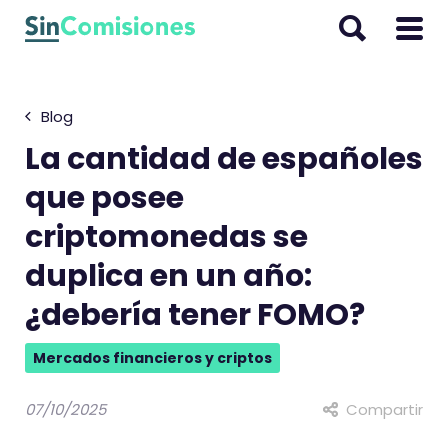
I
r
a
l
Blog
c
o
La cantidad de españoles
n
que posee
t
criptomonedas se
e
n
duplica en un año:
i
¿debería tener FOMO?
d
o
Mercados financieros y criptos
07/10/2025
Compartir