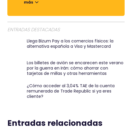
más
r
e
m
a
ENTRADAS DESTACADAS
i
Llega Bizum Pay a los comercios físicos: la
l
alternativa española a Visa y Mastercard
:
)
Los billetes de avión se encarecen este verano
por la guerra en Irán: cómo ahorrar con
tarjetas de millas y otras herramientas
¿Cómo acceder al 3,04% TAE de la cuenta
remunerada de Trade Republic si ya eres
cliente?
Entradas relacionadas