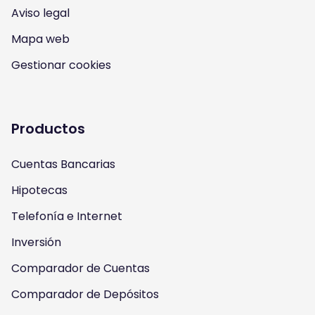
I
Y
F
T
Aviso legal
n
o
a
w
Mapa web
s
u
c
i
Gestionar cookies
t
t
e
t
a
u
b
t
Productos
g
b
o
e
Cuentas Bancarias
r
e
o
r
Hipotecas
a
k
Telefonía e Internet
m
Inversión
Comparador de Cuentas
Comparador de Depósitos