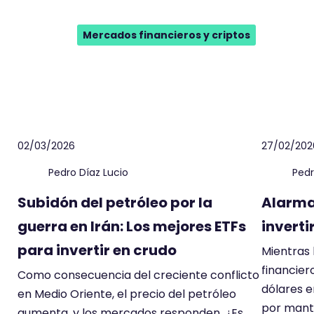
Mercados financieros y criptos
02/03/2026
27/02/202
Pedro Díaz Lucio
Pedr
Subidón del petróleo por la
Alarma 
guerra en Irán: Los mejores ETFs
inverti
para invertir en crudo
Mientras 
financier
Como consecuencia del creciente conflicto
dólares en
en Medio Oriente, el precio del petróleo
por mant
aumenta, y los mercados responden. ¿Es