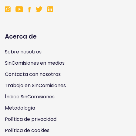
F
F
F
F
o
o
o
o
l
l
l
l
Acerca de
l
l
l
l
Sobre nosotros
o
o
o
o
SinComisiones en medios
w
w
w
w
Contacta con nosotros
u
u
u
u
Trabaja en SinComisiones
s
Índice SinComisiones
s
s
s
Metodología
o
o
o
o
Política de privacidad
n
n
n
n
Política de cookies