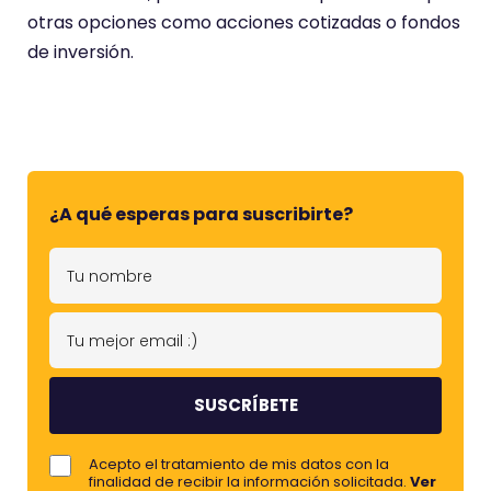
otras opciones como acciones cotizadas o fondos
de inversión.
¿A qué esperas para suscribirte?
T
u
n
T
o
u
m
m
b
e
r
j
Acepto el tratamiento de mis datos con la
e
o
finalidad de recibir la información solicitada.
Ver