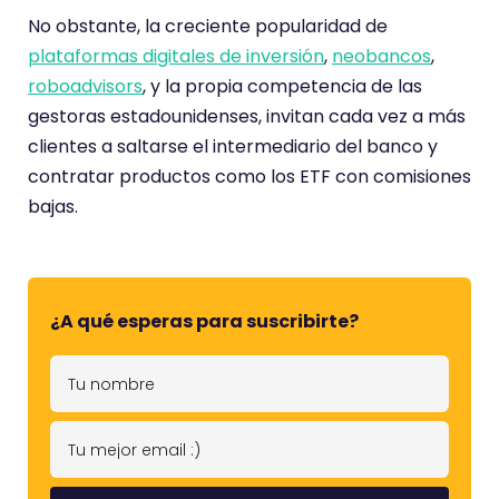
No obstante, la creciente popularidad de
plataformas digitales de inversión
,
neobancos
,
roboadvisors
, y la propia competencia de las
gestoras estadounidenses, invitan cada vez a más
clientes a saltarse el intermediario del banco y
contratar productos como los ETF con comisiones
bajas.
¿A qué esperas para suscribirte?
T
u
n
T
o
u
m
m