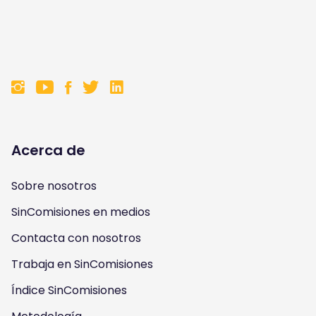
F
F
F
F
o
o
o
o
l
l
l
l
Acerca de
l
l
l
l
Sobre nosotros
o
o
o
o
SinComisiones en medios
w
w
w
w
Contacta con nosotros
u
u
u
u
Trabaja en SinComisiones
s
Índice SinComisiones
s
s
s