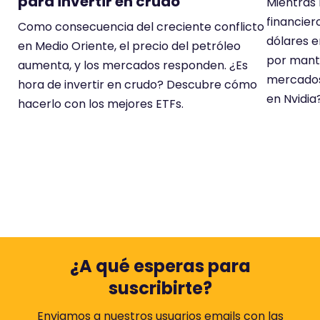
para invertir en crudo
Mientras 
financier
Como consecuencia del creciente conflicto
dólares en
en Medio Oriente, el precio del petróleo
por mant
aumenta, y los mercados responden. ¿Es
mercados
hora de invertir en crudo? Descubre cómo
en Nvidia
hacerlo con los mejores ETFs.
¿A qué esperas para
suscribirte?
Enviamos a nuestros usuarios emails con las