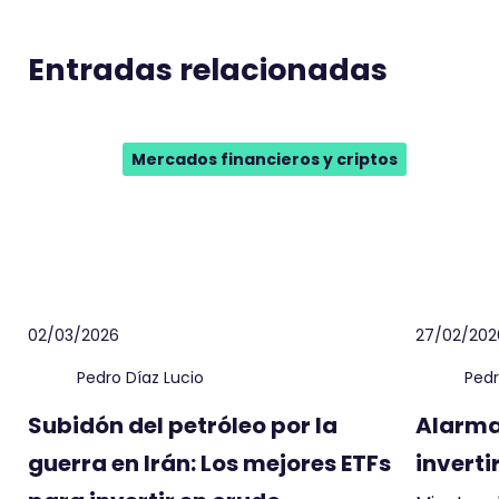
Entradas relacionadas
Mercados financieros y criptos
02/03/2026
27/02/202
Pedro Díaz Lucio
Pedr
Subidón del petróleo por la
Alarma 
guerra en Irán: Los mejores ETFs
inverti