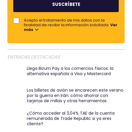
b
e
r
j
Acepto el tratamiento de mis datos con la
e
o
finalidad de recibir la información solicitada.
Ver
más
r
e
m
a
ENTRADAS DESTACADAS
i
Llega Bizum Pay a los comercios físicos: la
l
alternativa española a Visa y Mastercard
:
)
Los billetes de avión se encarecen este verano
por la guerra en Irán: cómo ahorrar con
tarjetas de millas y otras herramientas
¿Cómo acceder al 3,04% TAE de la cuenta
remunerada de Trade Republic si ya eres
cliente?