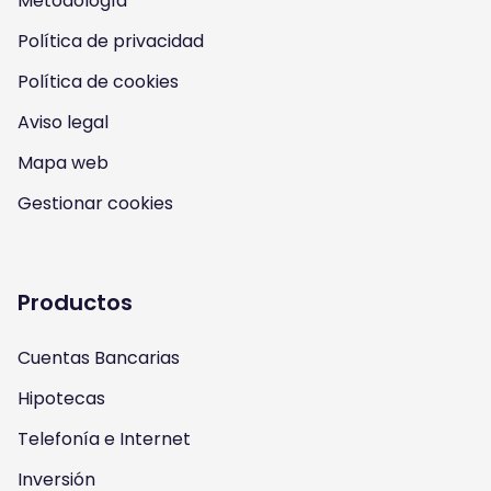
Metodología
o
o
o
o
Política de privacidad
n
n
n
n
Política de cookies
I
Y
F
T
Aviso legal
n
o
a
w
Mapa web
s
u
c
i
Gestionar cookies
t
t
e
t
a
u
b
t
Productos
g
b
o
e
Cuentas Bancarias
r
e
o
r
Hipotecas
a
k
Telefonía e Internet
m
Inversión