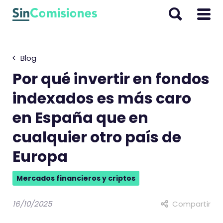
I
r
a
l
Blog
c
o
Por qué invertir en fondos
n
indexados es más caro
t
en España que en
e
n
cualquier otro país de
i
Europa
d
o
Mercados financieros y criptos
16/10/2025
Compartir