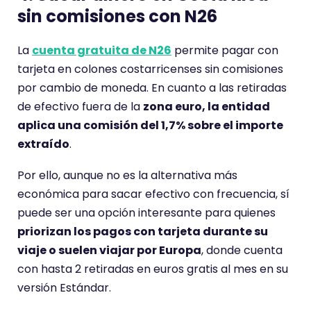
a
sin comisiones con N26
r
i
La
cuenta gratuita de N26
permite pagar con
o
tarjeta en colones costarricenses sin comisiones
t
por cambio de moneda. En cuanto a las retiradas
i
de efectivo fuera de la
zona euro, la entidad
e
aplica una comisión del 1,7% sobre el importe
n
extraído
.
e
u
Por ello, aunque no es la alternativa más
n
económica para sacar efectivo con frecuencia, sí
a
puede ser una opción interesante para quienes
p
priorizan los pagos con tarjeta durante su
u
viaje o suelen viajar por Europa
, donde cuenta
n
con hasta 2 retiradas en euros gratis al mes en su
t
versión Estándar.
u