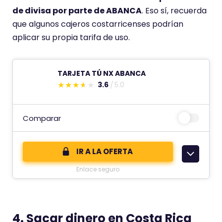
de divisa por parte de ABANCA
. Eso sí, recuerda
n
que algunos cajeros costarricenses podrían
a
aplicar su propia tarifa de uso.
p
u
n
TARJETA TÚ NX ABANCA
t
3.6
5.0
E
u
s
a
t
Comparar
c
e
i
c
ó
IR A LA OFERTA
o
n
Enlace seguro
m
d
e
e
n
t
4. Sacar dinero en Costa Rica