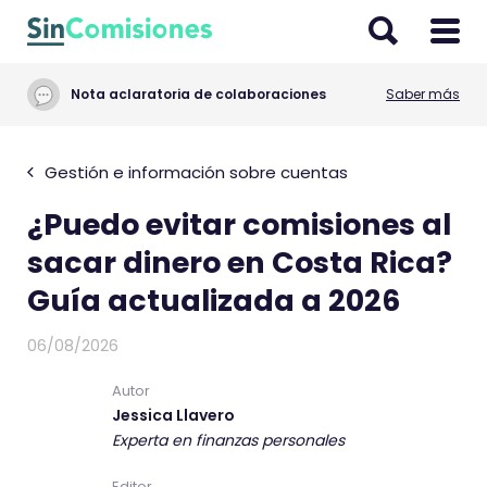
I
r
a
Nota aclaratoria de colaboraciones
Saber más
l
c
o
Gestión e información sobre cuentas
n
¿Puedo evitar comisiones al
t
e
sacar dinero en Costa Rica?
n
Guía actualizada a 2026
i
d
06/08/2026
o
Autor
Jessica Llavero
Experta en finanzas personales
Editor