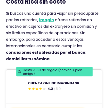
Costa Rica sin coste
r
i
Si buscas una cuenta para viajar sin preocuparte
o
por las retiradas,
imagin
ofrece retiradas en
t
efectivo en cajeros del extranjero sin comisión y
i
sin límites específicos de operaciones. Sin
e
embargo, para acceder a estas ventajas
n
internacionales es necesario cumplir las
e
condiciones establecidas por el banco:
u
domiciliar tu nómina
.
n
a
Hasta 750€ de regalo (nómina + plan
amigo)
p
u
CUENTA ONLINE IMAGINBANK
n
4.2
5.0
E
t
s
u
t
a