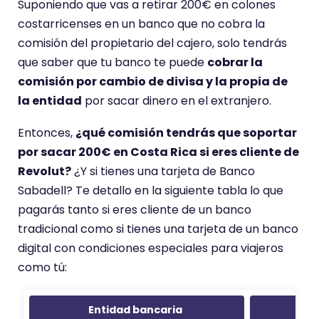
t
Suponiendo que vas a retirar 200€ en colones
i
costarricenses en un banco que no cobra la
e
comisión del propietario del cajero, solo tendrás
n
que saber que tu banco te puede
cobrar la
e
comisión por cambio de divisa y la propia de
u
la entidad
por sacar dinero en el extranjero.
n
Entonces,
¿qué comisión tendrás que soportar
a
por sacar 200€ en Costa Rica si eres cliente de
p
Revolut?
¿Y si tienes una tarjeta de Banco
u
Sabadell? Te detallo en la siguiente tabla lo que
n
pagarás tanto si eres cliente de un banco
t
tradicional como si tienes una tarjeta de un banco
u
digital con condiciones especiales para viajeros
a
como tú:
c
i
ó
Entidad bancaria
Co