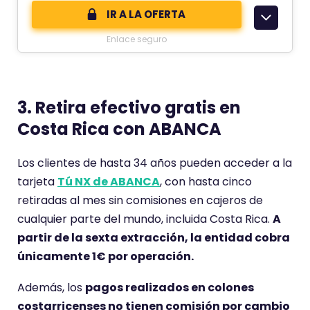
e
IR A LA OFERTA
c
c
i
Enlace seguro
o
ó
m
n
e
d
n
3. Retira efectivo gratis en
e
t
Costa Rica con ABANCA
a
r
Los clientes de hasta 34 años pueden acceder a la
i
tarjeta
Tú NX de ABANCA
, con hasta cinco
o
retiradas al mes sin comisiones en cajeros de
t
cualquier parte del mundo, incluida Costa Rica.
A
i
partir de la sexta extracción, la entidad cobra
e
únicamente 1€ por operación.
n
Además, los
pagos realizados en colones
e
costarricenses no tienen comisión por cambio
u