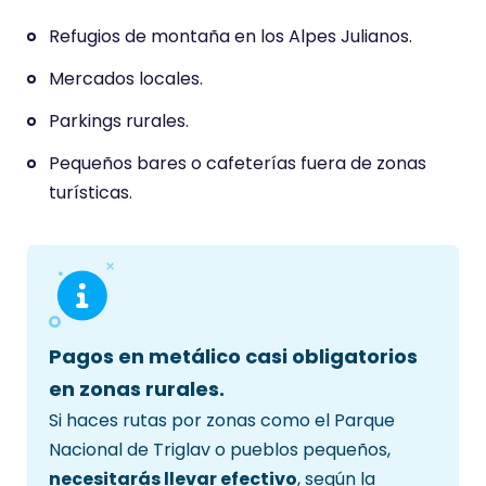
a
Refugios de montaña en los Alpes Julianos.
p
Mercados locales.
u
n
Parkings rurales.
t
Pequeños bares o cafeterías fuera de zonas
u
turísticas.
a
c
i
ó
n
d
Pagos en metálico casi obligatorios
e
en zonas rurales.
Si haces rutas por zonas como el Parque
Nacional de Triglav o pueblos pequeños,
necesitarás llevar efectivo
, según la