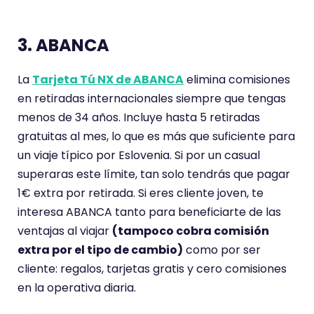
e
m
e
n
3. ABANCA
t
a
La
Tarjeta Tú NX de ABANCA
elimina comisiones
r
en retiradas internacionales siempre que tengas
i
menos de 34 años. Incluye hasta 5 retiradas
o
gratuitas al mes, lo que es más que suficiente para
t
un viaje típico por Eslovenia. Si por un casual
i
superaras este límite, tan solo tendrás que pagar
e
1€ extra por retirada. Si eres cliente joven, te
n
interesa ABANCA tanto para beneficiarte de las
e
ventajas al viajar
(tampoco cobra comisión
u
extra por el tipo de cambio)
como por ser
n
cliente: regalos, tarjetas gratis y cero comisiones
a
en la operativa diaria.
p