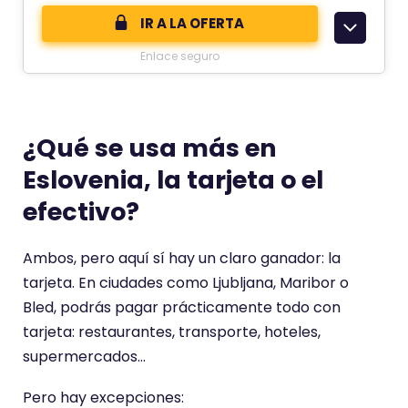
n
c
IR A LA OFERTA
d
o
Enlace seguro
e
m
e
n
t
¿Qué se usa más en
a
Eslovenia, la tarjeta o el
r
efectivo?
i
o
t
Ambos, pero aquí sí hay un claro ganador: la
i
tarjeta. En ciudades como Ljubljana, Maribor o
e
Bled, podrás pagar prácticamente todo con
n
tarjeta: restaurantes, transporte, hoteles,
e
supermercados…
u
Pero hay excepciones:
n