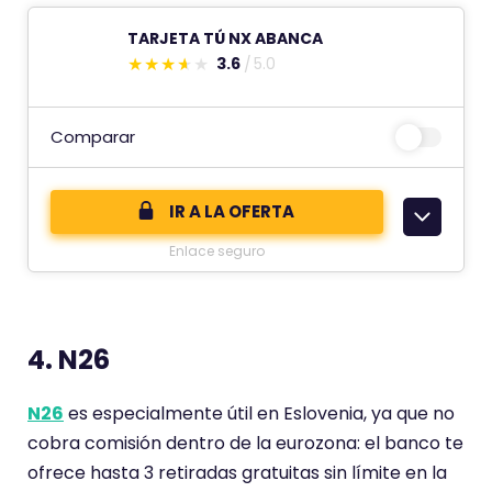
u
TARJETA TÚ NX ABANCA
n
3.6
5.0
t
E
u
s
a
t
Comparar
c
e
i
c
IR A LA OFERTA
ó
o
n
Enlace seguro
m
d
e
e
n
t
4. N26
a
r
N26
es especialmente útil en Eslovenia, ya que no
i
cobra comisión dentro de la eurozona: el banco te
o
ofrece hasta 3 retiradas gratuitas sin límite en la
t