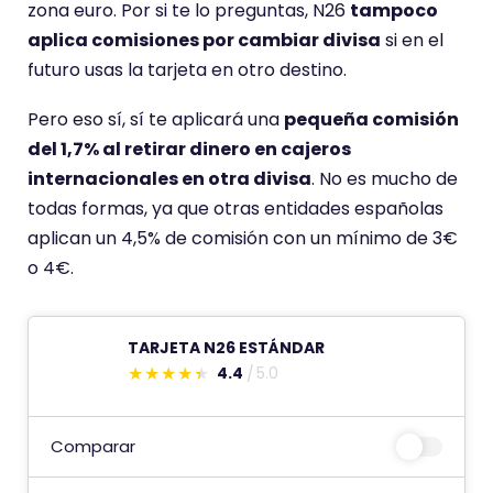
zona euro. Por si te lo preguntas, N26
tampoco
i
aplica comisiones por cambiar divisa
si en el
e
futuro usas la tarjeta en otro destino.
n
e
Pero eso sí, sí te aplicará una
pequeña comisión
u
del 1,7% al retirar dinero en cajeros
n
internacionales en otra divisa
. No es mucho de
a
todas formas, ya que otras entidades españolas
p
aplican un 4,5% de comisión con un mínimo de 3€
u
o 4€.
n
t
TARJETA N26 ESTÁNDAR
u
4.4
5.0
a
E
c
s
i
t
Comparar
ó
e