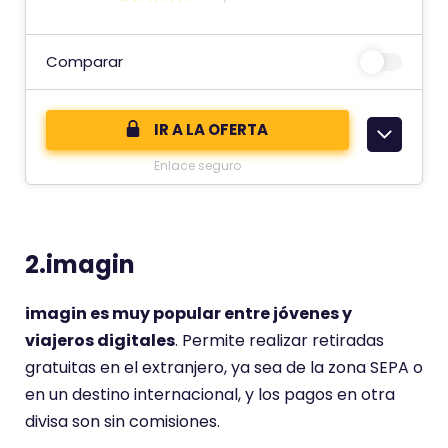
E
s
t
Comparar
e
c
IR A LA OFERTA
o
Enlace seguro
m
e
n
t
2.imagin
a
r
imagin es muy popular entre jóvenes y
i
viajeros digitales
. Permite realizar retiradas
o
gratuitas en el extranjero, ya sea de la zona SEPA o
t
en un destino internacional, y los pagos en otra
i
divisa son sin comisiones.
e