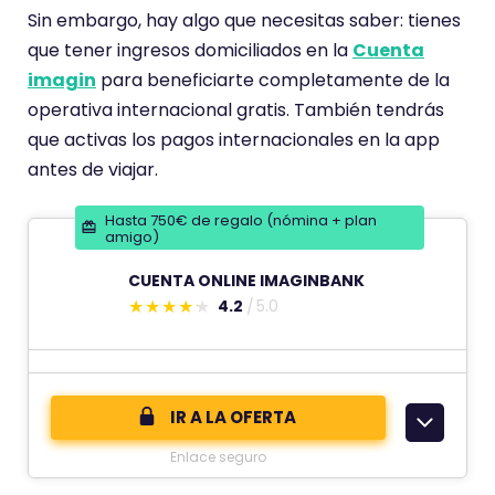
n
Sin embargo, hay algo que necesitas saber: tienes
e
que tener ingresos domiciliados en la
Cuenta
u
imagin
para beneficiarte completamente de la
n
operativa internacional gratis. También tendrás
a
que activas los pagos internacionales en la app
p
antes de viajar.
u
Hasta 750€ de regalo (nómina + plan
n
amigo)
t
CUENTA ONLINE IMAGINBANK
u
4.2
5.0
a
E
c
s
i
t
ó
e
IR A LA OFERTA
n
c
Enlace seguro
d
o