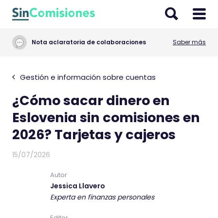
I
r
a
Nota aclaratoria de colaboraciones
Saber más
l
c
o
Gestión e información sobre cuentas
n
¿Cómo sacar dinero en
t
e
Eslovenia sin comisiones en
n
2026? Tarjetas y cajeros
i
d
15/07/2026
o
Autor
Jessica Llavero
Experta en finanzas personales
Editor