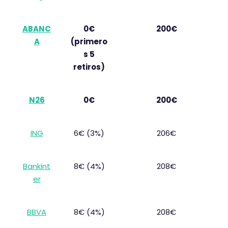
ABANC
0€
200€
A
(primero
s 5
retiros)
N26
0€
200€
ING
6€ (3%)
206€
Bankint
8€ (4%)
208€
er
BBVA
8€ (4%)
208€