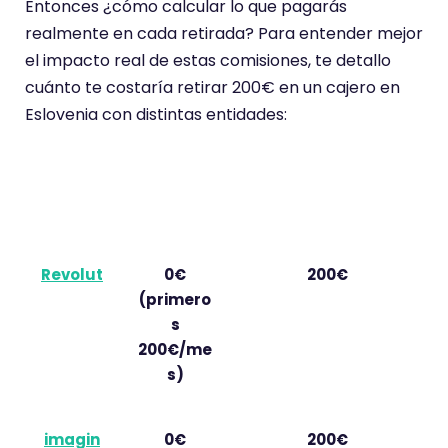
Entonces ¿cómo calcular lo que pagarás
realmente en cada retirada? Para entender mejor
el impacto real de estas comisiones, te detallo
cuánto te costaría retirar 200€ en un cajero en
Eslovenia con distintas entidades:
Entidad
Comisión
Cargo total por
bancari
del banco
retirar 200€
a
Revolut
0€
200€
(primero
s
200€/me
s)
imagin
0€
200€