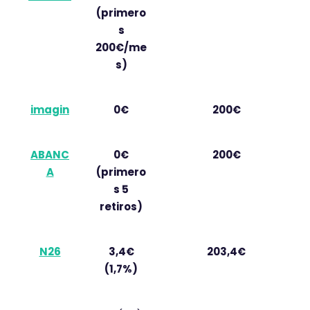
(primero
s
200€/me
s)
imagin
0€
200€
ABANC
0€
200€
A
(primero
s 5
retiros)
N26
3,4€
203,4€
(1,7%)