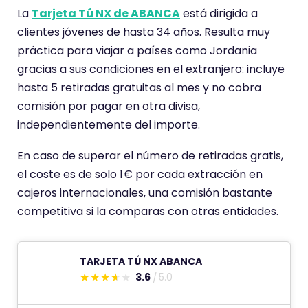
a
La
Tarjeta Tú NX de ABANCA
está dirigida a
r
clientes jóvenes de hasta 34 años. Resulta muy
i
práctica para viajar a países como Jordania
o
gracias a sus condiciones en el extranjero: incluye
t
hasta 5 retiradas gratuitas al mes y no cobra
i
comisión por pagar en otra divisa,
e
independientemente del importe.
n
En caso de superar el número de retiradas gratis,
e
el coste es de solo 1€ por cada extracción en
u
cajeros internacionales, una comisión bastante
n
competitiva si la comparas con otras entidades.
a
p
u
TARJETA TÚ NX ABANCA
n
3.6
5.0
E
t
s