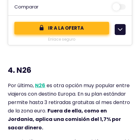
u
t
Comparar
a
e
c
c
i
IR A LA OFERTA
o
ó
Enlace seguro
m
n
e
d
n
e
t
4. N26
a
r
Por último,
N26
es otra opción muy popular entre
i
viajeros con destino Europa. En su plan estándar
o
permite hasta 3 retiradas gratuitas al mes dentro
t
de la zona euro.
Fuera de ella, como en
i
Jordania, aplica una comisión del 1,7% por
e
sacar dinero.
n