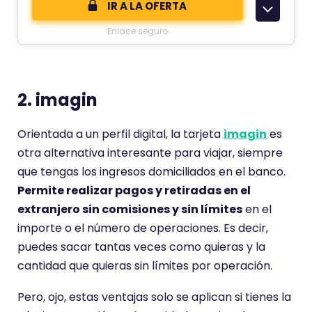
IR A LA OFERTA
o
Enlace seguro
m
e
n
t
2. imagin
a
r
Orientada a un perfil digital, la tarjeta
imagin
es
i
otra alternativa interesante para viajar, siempre
o
que tengas los ingresos domiciliados en el banco.
t
Permite realizar pagos y retiradas en el
i
extranjero sin comisiones y sin límites
en el
e
importe o el número de operaciones. Es decir,
n
puedes sacar tantas veces como quieras y la
e
cantidad que quieras sin límites por operación.
u
n
Pero, ojo, estas ventajas solo se aplican si tienes la