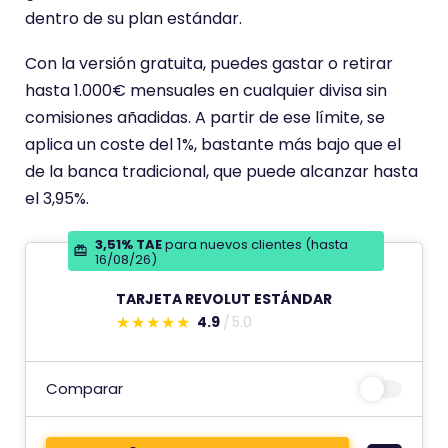
dentro de su plan estándar.
Con la versión gratuita, puedes gastar o retirar
hasta 1.000€ mensuales en cualquier divisa sin
comisiones añadidas. A partir de ese límite, se
aplica un coste del 1%, bastante más bajo que el
de la banca tradicional, que puede alcanzar hasta
el 3,95%.
3,51% TAE
para nuevos clientes (hasta
16/08/26)
TARJETA REVOLUT ESTÁNDAR
4.9
5.0
E
s
t
Comparar
e
c