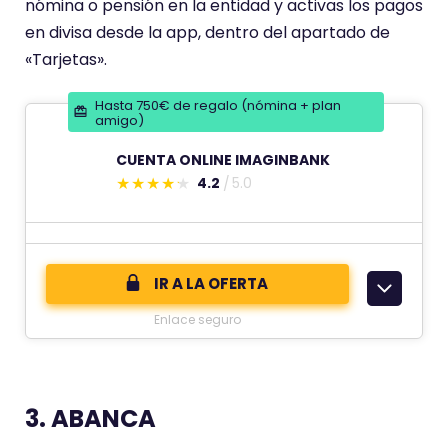
a
nómina o pensión en la entidad y activas los pagos
p
en divisa desde la app, dentro del apartado de
u
«Tarjetas».
n
Hasta 750€ de regalo (nómina + plan
t
amigo)
u
CUENTA ONLINE IMAGINBANK
a
4.2
5.0
c
E
i
s
ó
t
n
e
IR A LA OFERTA
d
c
Enlace seguro
e
o
m
e
n
3. ABANCA
t