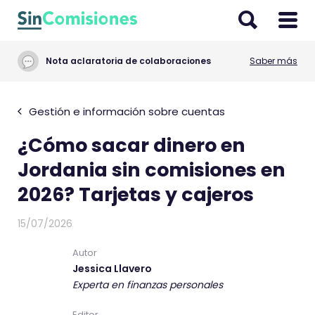
I
r
a
Nota aclaratoria de colaboraciones
Saber más
l
c
o
Gestión e información sobre cuentas
n
¿Cómo sacar dinero en
t
e
Jordania sin comisiones en
n
2026? Tarjetas y cajeros
i
d
15/07/2026
o
Autor
Jessica Llavero
Experta en finanzas personales
Editor