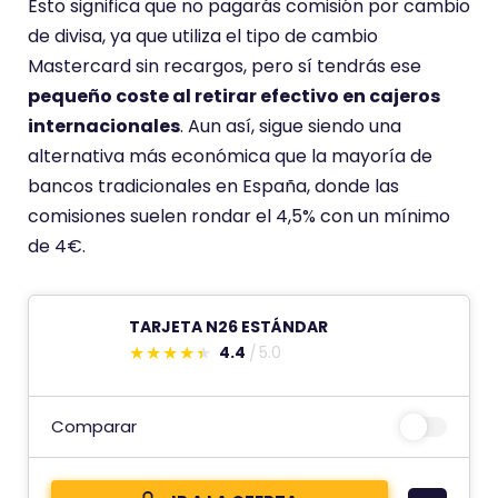
e
Esto significa que no pagarás comisión por cambio
u
de divisa, ya que utiliza el tipo de cambio
n
Mastercard sin recargos, pero sí tendrás ese
a
pequeño coste al retirar efectivo en cajeros
p
internacionales
. Aun así, sigue siendo una
u
alternativa más económica que la mayoría de
n
bancos tradicionales en España, donde las
t
comisiones suelen rondar el 4,5% con un mínimo
u
de 4€.
a
c
TARJETA N26 ESTÁNDAR
i
4.4
5.0
ó
E
n
s
d
t
Comparar
e
e
c