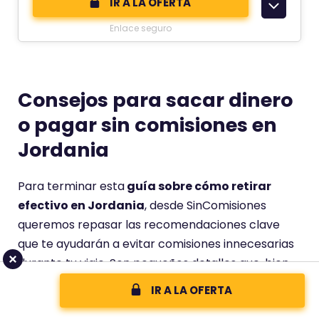
IR A LA OFERTA
o
Enlace seguro
m
e
n
t
Consejos para sacar dinero
a
o pagar sin comisiones en
r
Jordania
i
o
t
Para terminar esta
guía sobre cómo retirar
i
efectivo en Jordania
, desde SinComisiones
e
queremos repasar las recomendaciones clave
n
que te ayudarán a evitar comisiones innecesarias
e
durante tu viaje. Son pequeños detalles que, bien
u
aplicados, pueden marcar una gran diferencia en
IR A LA OFERTA
n
el coste final.
a