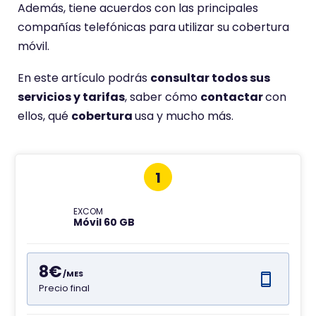
e
Además, tiene acuerdos con las principales
n
compañías telefónicas para utilizar su cobertura
e
móvil.
u
En este artículo podrás
consultar todos sus
n
servicios y tarifas
, saber cómo
contactar
con
a
ellos, qué
cobertura
usa y mucho más.
p
u
n
t
1
u
a
EXCOM
Móvil 60 GB
c
i
8€
ó
/MES
n
Precio final
d