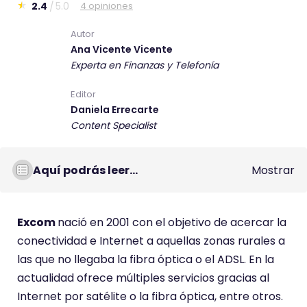
2.4
5.0
4 opiniones
E
s
Autor
Ana Vicente Vicente
t
Experta en Finanzas y Telefonía
e
c
Editor
o
Daniela Errecarte
m
Content Specialist
e
n
Aquí podrás leer...
Mostrar
t
a
r
Excom
nació en 2001 con el objetivo de acercar la
i
conectividad e Internet a aquellas zonas rurales a
o
las que no llegaba la fibra óptica o el ADSL. En la
t
actualidad ofrece múltiples servicios gracias al
i
Internet por satélite o la fibra óptica, entre otros.