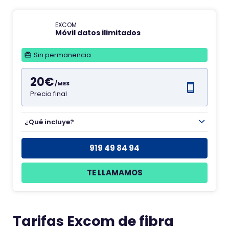
EXCOM
Móvil datos ilimitados
Sin permanencia
20€
/MES
Precio final
¿Qué incluye?
919 49 84 94
TE LLAMAMOS
Tarifas Excom de fibra