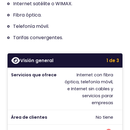
Internet satélite o WIMAX.
Fibra óptica.
Telefonía móvil.
Tarifas convergentes.
Visión general
1 de 3
Servicios que ofrece
Internet con fibra
C
óptica, telefonía móvil,
e Internet sin cables y
servicios parar
P
empresas
D
Área de clientes
No tiene
¿