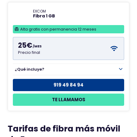
EXCOM
Fibra 1 GB
Alta gratis con permanencia 12 meses
25€
/MES
Precio final
¿Qué incluye?
919 49 84 94
TE LLAMAMOS
Tarifas de fibra más móvil