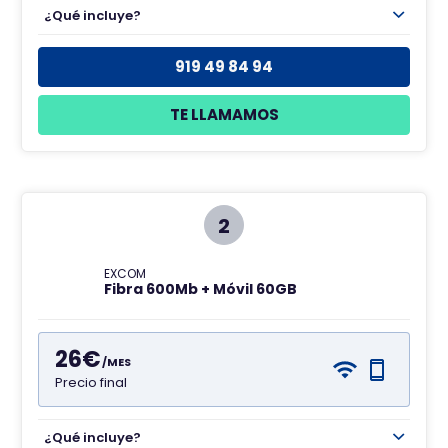
e
¿Qué incluye?
919 49 84 94
TE LLAMAMOS
2
EXCOM
Fibra 600Mb + Móvil 60GB
26€
/MES
Precio final
¿Qué incluye?