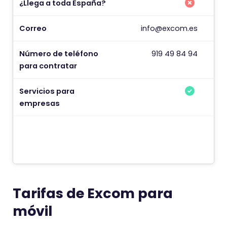
¿Llega a toda España?
¿
Correo
info@excom.es
¿
Número de teléfono
919 49 84 94
para contratar
Servicios para
empresas
Tarifas de Excom para
móvil