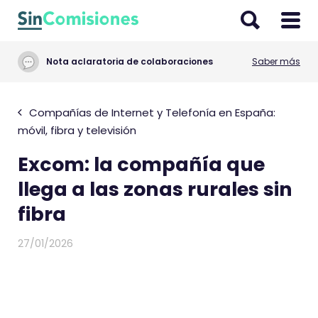
I
r
a
Nota aclaratoria de colaboraciones
Saber más
l
c
o
Compañías de Internet y Telefonía en España:
n
móvil, fibra y televisión
t
Excom: la compañía que
e
n
llega a las zonas rurales sin
i
fibra
d
o
27/01/2026