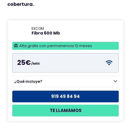
cobertura.
EXCOM
Fibra 600 Mb
Alta gratis con permanencia 12 meses
25€
/MES
¿Qué incluye?
919 49 84 94
TE LLAMAMOS