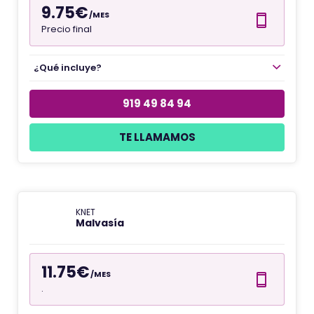
9.75€
/MES
Precio final
¿Qué incluye?
919 49 84 94
TE LLAMAMOS
KNET
Malvasía
11.75€
/MES
.