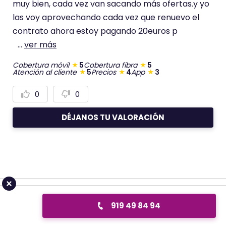
muy bien, cada vez van sacando más ofertas.y yo
las voy aprovechando cada vez que renuevo el
contrato ahora estoy pagando 20euros p
...
ver más
Cobertura móvil
5
Cobertura fibra
5
Atención al cliente
5
Precios
4
App
3
0
0
V
V
o
o
t
t
DÉJANOS TU VALORACIÓN
a
a
r
r
p
n
o
e
s
g
i
a
t
t
i
i
v
v
a
a
m
m
e
e
919 49 84 94
n
n
Preguntas de los usuarios
t
t
e
e