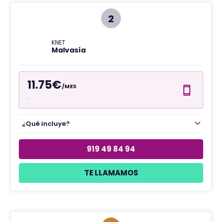
2
KNET
Malvasía
11.75€
/MES
.
¿Qué incluye?
919 49 84 94
TE LLAMAMOS