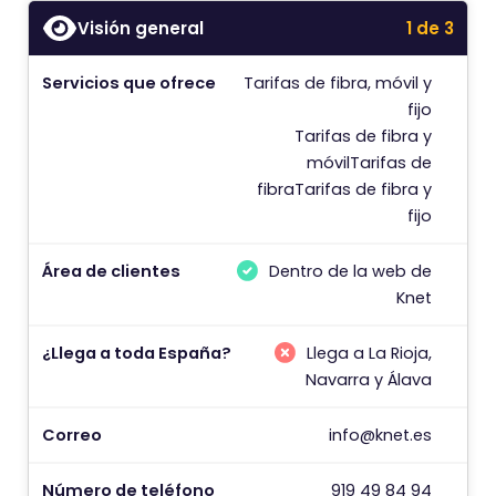
Visión general
1 de 3
Servicios que ofrece
Tarifas de fibra, móvil y
C
fijo
Tarifas de fibra y
P
móvil
Tarifas de
fibra
Tarifas de fibra y
D
fijo
¿
Área de clientes
Dentro de la web de
Knet
¿
¿Llega a toda España?
Llega a La Rioja,
¿
Navarra y Álava
Correo
info@knet.es
Número de teléfono
919 49 84 94