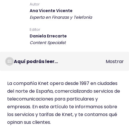
s
Autor
Ana Vicente Vicente
t
Experta en Finanzas y Telefonía
e
c
Editor
o
Daniela Errecarte
m
Content Specialist
e
n
Aquí podrás leer...
Mostrar
t
a
r
La compañía Knet opera desde 1997 en ciudades
i
del norte de España, comercializando servicios de
o
telecomunicaciones para particulares y
t
empresas. En este artículo te informamos sobre
i
los servicios y tarifas de Knet, y te contamos qué
e
opinan sus clientes.
n