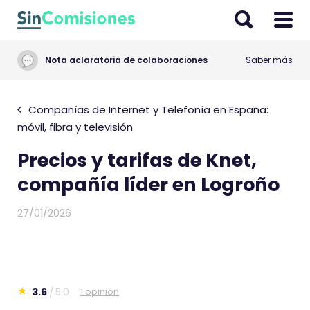
I
r
a
Nota aclaratoria de colaboraciones
Saber más
l
c
o
Compañías de Internet y Telefonía en España:
n
móvil, fibra y televisión
t
Precios y tarifas de Knet,
e
n
compañía líder en Logroño
i
d
27/01/2026
o
3.6
5.0
1 opinión
E