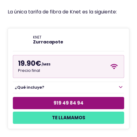
La única tarifa de fibra de Knet es la siguiente:
KNET
Zurracapote
19.90€
/MES
Precio final
¿Qué incluye?
919 49 84 94
TE LLAMAMOS