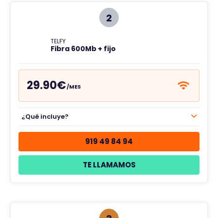
e
2
TELFY
Fibra 600Mb + fijo
29.90€
/MES
¿Qué incluye?
919 49 84 94
TE LLAMAMOS