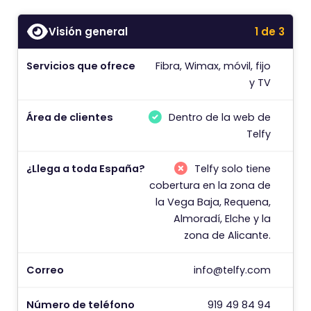
Visión general
1 de 3
Servicios que ofrece
Fibra, Wimax, móvil, fijo
C
y TV
P
Área de clientes
Dentro de la web de
Telfy
D
¿Llega a toda España?
Telfy solo tiene
¿
cobertura en la zona de
la Vega Baja, Requena,
¿
Almoradí, Elche y la
zona de Alicante.
¿
Correo
info@telfy.com
Número de teléfono
919 49 84 94