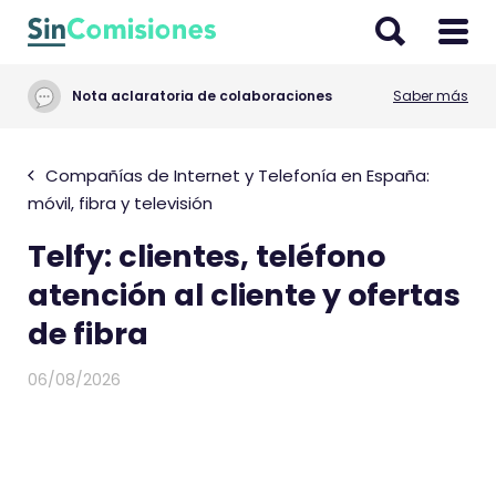
I
r
a
Nota aclaratoria de colaboraciones
Saber más
l
c
o
Compañías de Internet y Telefonía en España:
n
móvil, fibra y televisión
t
Telfy: clientes, teléfono
e
n
atención al cliente y ofertas
i
de fibra
d
o
06/08/2026