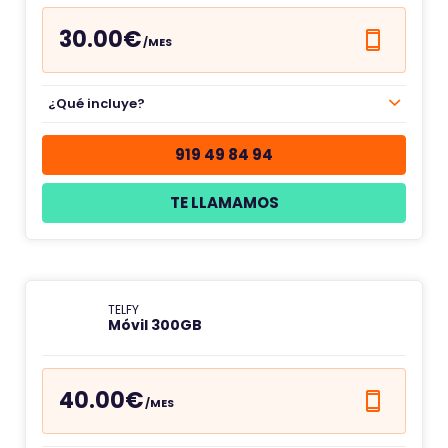
30.00€
/MES
¿Qué incluye?
919 49 84 94
TE LLAMAMOS
TELFY
Móvil 300GB
40.00€
/MES