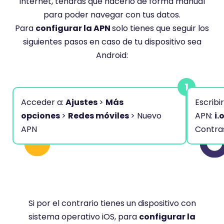
Internet, tendrás que hacerlo de forma manual
para poder navegar con tus datos.
Para
configurar la APN
solo tienes que seguir los
siguientes pasos en caso de tu dispositivo sea
Android:
Acceder a:
Ajustes
>
Más
Escribi
opciones
>
Redes móviles
> Nuevo
APN:
i.
APN
Contra
Si por el contrario tienes un dispositivo con
sistema operativo iOS, para
configurar la