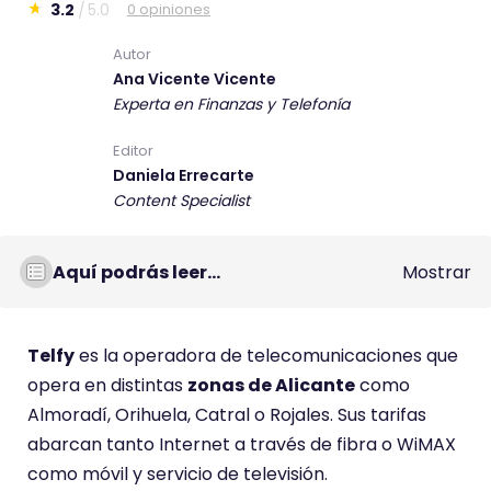
3.2
5.0
0 opiniones
E
s
Autor
Ana Vicente Vicente
t
Experta en Finanzas y Telefonía
e
c
Editor
o
Daniela Errecarte
m
Content Specialist
e
n
Aquí podrás leer...
Mostrar
t
a
r
Telfy
es la operadora de telecomunicaciones que
i
opera en distintas
zonas de Alicante
como
o
Almoradí, Orihuela, Catral o Rojales. Sus tarifas
t
abarcan tanto Internet a través de fibra o WiMAX
i
como móvil y servicio de televisión.