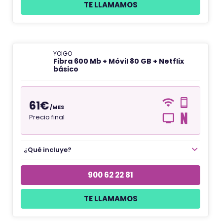
TE LLAMAMOS
YOIGO
Fibra 600 Mb + Móvil 80 GB + Netflix
básico
61€
/MES
Precio final
¿Qué incluye?
900 62 22 81
TE LLAMAMOS