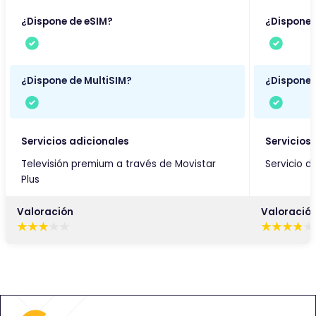
¿Dispone de eSIM?
¿Dispone 
¿Dispone de MultiSIM?
¿Dispone 
Servicios adicionales
Servicios
Televisión premium a través de Movistar
Servicio d
Plus
Valoración
Valoració
E
E
s
s
t
t
e
e
c
c
o
o