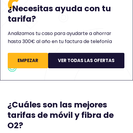
m
m
¿Necesitas ayuda con tu
e
e
tarifa?
n
n
t
t
a
a
Analizamos tu caso para ayudarte a ahorrar
r
r
hasta 300€ al año en tu factura de telefonía
i
i
o
o
t
t
EMPEZAR
VER TODAS LAS OFERTAS
i
i
e
e
n
n
e
e
u
u
n
n
¿Cuáles son las mejores
a
a
p
p
tarifas de móvil y fibra de
u
u
n
n
O2?
t
t