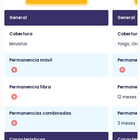
General
General
Cobertura
Cobertur
Movistar
Yoigo, Ora
Permanencia móvil
Permanen
Permanencia fibra
Permanenc
12 meses
Permanencias combinadas
Permanen
3 meses
Características
Caracterí