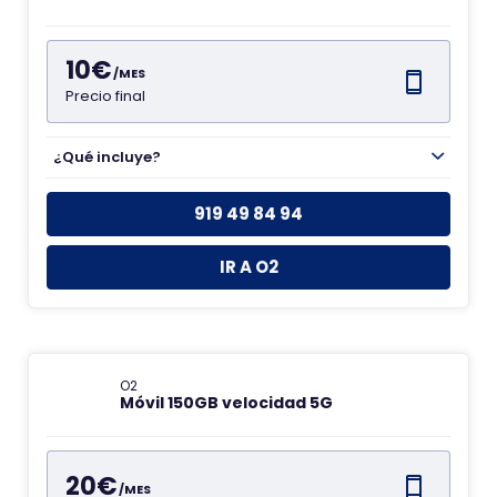
10€
/MES
Precio final
¿Qué incluye?
919 49 84 94
IR A O2
O2
Móvil 150GB velocidad 5G
20€
/MES