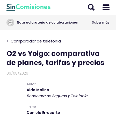
I
r
a
Nota aclaratoria de colaboraciones
Saber más
l
c
o
Comparador de telefonía
n
O2 vs Yoigo: comparativa
t
e
de planes, tarifas y precios
n
i
06/08/2026
d
Autor
o
Aida Molina
Redactora de Seguros y Telefonía
Editor
Daniela Errecarte