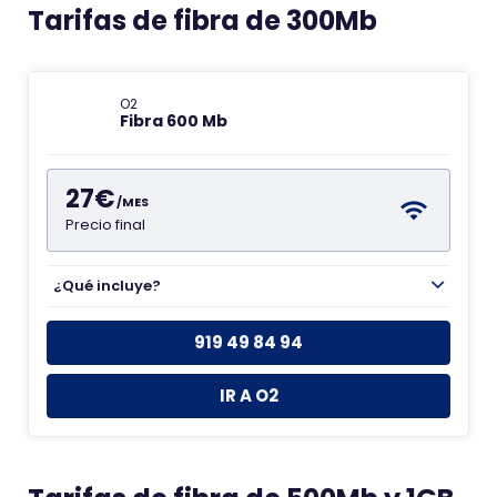
Tarifas de fibra de 300Mb
O2
Fibra 600 Mb
27€
/MES
Precio final
¿Qué incluye?
919 49 84 94
IR A O2