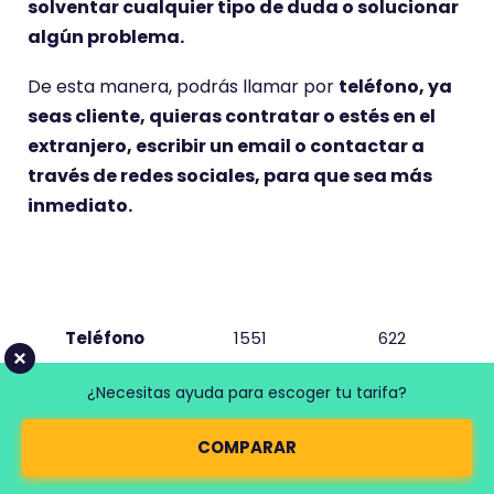
solventar cualquier tipo de duda o solucionar
algún problema.
De esta manera, podrás llamar por
teléfono, ya
seas cliente, quieras contratar o estés en el
extranjero, escribir un email o contactar a
través de redes sociales, para que sea más
inmediato.
Compañía
O2
Yoigo
Teléfono
1551
622
¿Necesitas ayuda para escoger tu tarifa?
Email
ayuda@O2
clientes@yoi
online.es
go.com
COMPARAR