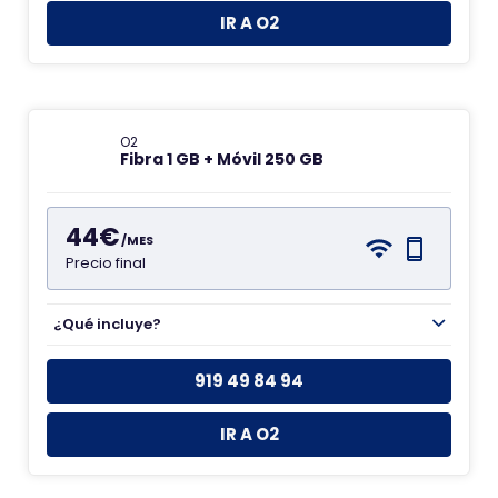
IR A O2
O2
Fibra 1 GB + Móvil 250 GB
44€
/MES
Precio final
¿Qué incluye?
919 49 84 94
IR A O2