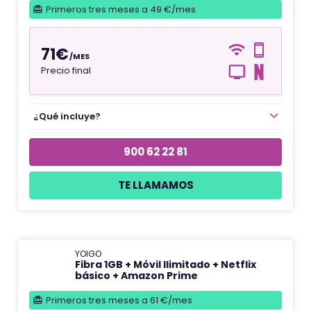
Primeros tres meses a 49 €/mes
71€
/MES
Precio final
¿Qué incluye?
900 62 22 81
TE LLAMAMOS
YOIGO
Fibra 1GB + Móvil Ilimitado + Netflix
básico + Amazon Prime
Primeros tres meses a 61 €/mes