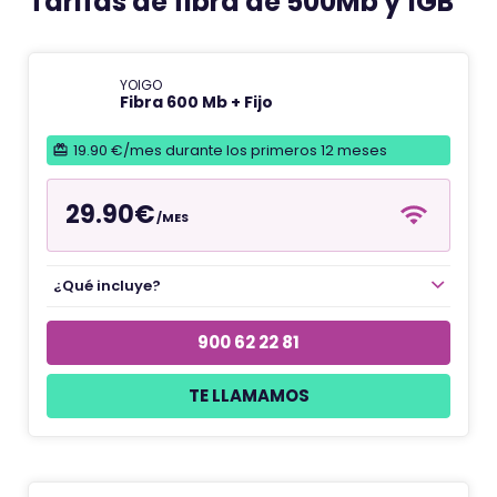
Tarifas de fibra de 500Mb y 1GB
YOIGO
Fibra 600 Mb + Fijo
19.90 €/mes durante los primeros 12 meses
29.90€
/MES
¿Qué incluye?
900 62 22 81
TE LLAMAMOS