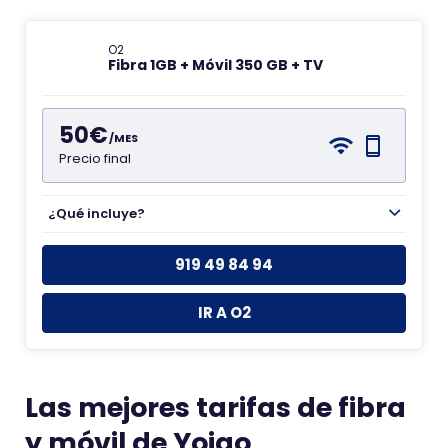
O2
Fibra 1GB + Móvil 350 GB + TV
50€
/MES
Precio final
¿Qué incluye?
919 49 84 94
IR A O2
Las mejores tarifas de fibra
y móvil de Yoigo