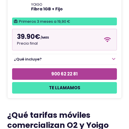
YOIGO
Fibra 1GB + Fijo
Primeros 3 meses a 19,90 €
39.90€
/MES
Precio final
¿Qué incluye?
900 62 22 81
TE LLAMAMOS
¿Qué tarifas móviles
comercializan O2 y Yoigo