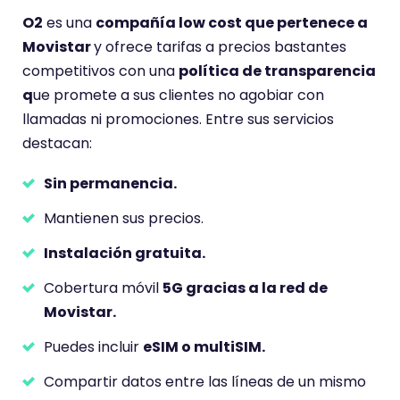
u
u
O2
es una
compañía low cost que pertenece a
a
a
Movistar
y ofrece tarifas a precios bastantes
c
c
i
i
competitivos con una
política de transparencia
ó
ó
q
ue promete a sus clientes no agobiar con
n
n
llamadas ni promociones. Entre sus servicios
d
d
destacan:
e
e
2
3
Sin permanencia.
.
.
9
8
Mantienen sus precios.
s
s
o
o
Instalación gratuita.
b
b
r
r
Cobertura móvil
5G gracias a la red de
e
e
Movistar.
5
5
.
.
Puedes incluir
eSIM o multiSIM.
Compartir datos entre las líneas de un mismo