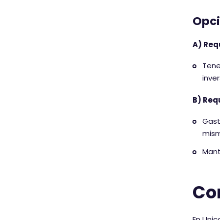
Opci
A) Req
Tene
inve
B) Req
Gast
mism
Mant
Com
En Uni