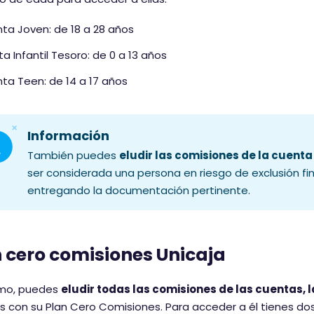
t
a
ta Joven: de 18 a 28 años
r
ta Infantil Tesoro: de 0 a 13 años
i
o
ta Teen: de 14 a 17 años
t
i
e
Información
n
También puedes
eludir las comisiones de la cuent
e
ser considerada una persona en riesgo de exclusión fin
u
entregando la documentación pertinente.
n
a
p
u
 cero comisiones Unicaja
n
t
imo, puedes
eludir todas las comisiones de las cuentas, l
u
 con su Plan Cero Comisiones. Para acceder a él tienes do