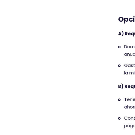
Opci
A) Req
Domi
anua
Gast
la m
B) Req
Tene
ahor
Cont
paga