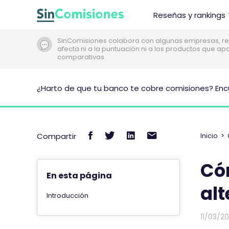
I
Reseñas y rankings
r
a
SinComisiones colabora con algunas empresas, re
l
afecta ni a la puntuación ni a los productos que a
c
comparativas
o
n
¿Harto de que tu banco te cobre comisiones? Enc
t
e
n
C
C
C
C
i
Compartir
Inicio
>
d
o
o
o
o
o
m
m
m
m
Cóm
p
p
p
p
En esta página
a
a
a
a
alt
Introducción
r
r
r
r
t
t
t
t
11/03/2
i
i
i
i