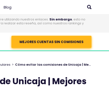
Blog
 utilizando nuestros enlaces.
Sin embargo
, esto no
realizar esta reseña, así como nuestros rankings y
MEJORES CUENTAS SIN COMISIONES
culares
>
Cómo evitar las comisiones de Unicaja | Mejores alternativas
de Unicaja | Mejores