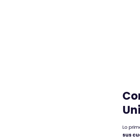
Co
Un
Lo prim
sus cu