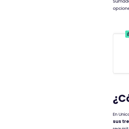
Sumado 
opcione
¿C
En Unic
sus tr
requisi