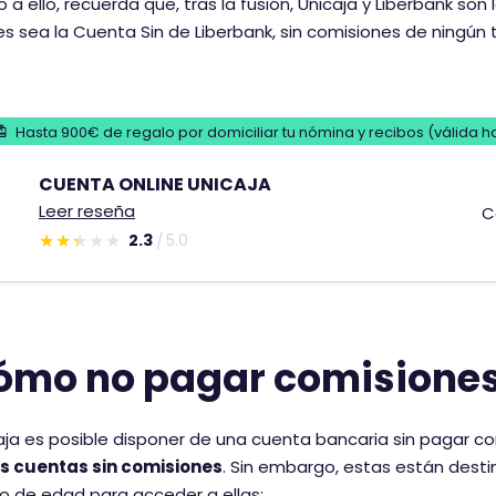
a ello, recuerda que, tras la fusión, Unicaja y Liberbank so
s sea la Cuenta Sin de Liberbank, sin comisiones de ningún t
Hasta 900€ de regalo por domiciliar tu nómina y recibos (válida 
CUENTA ONLINE UNICAJA
Leer reseña
C
2.3
5.0
E
s
t
e
ómo no pagar comisiones
c
o
m
aja es posible disponer de una cuenta bancaria sin pagar c
e
es cuentas sin comisiones
. Sin embargo, estas están desti
n
to de edad para acceder a ellas: