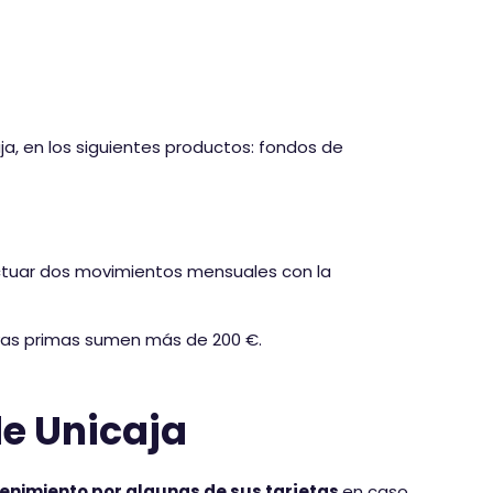
ja, en los siguientes productos: fondos de
ectuar dos movimientos mensuales con la
yas primas sumen más de 200 €.
de Unicaja
enimiento por algunas de sus tarjetas
en caso