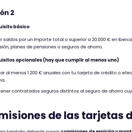
ón 2
uisito básico
r saldos por un importe total o superior a 20.000 € en Iberca
rsión, planes de pensiones o seguros de ahorro.
uisitos opcionales (hay que cumplir al menos uno)
ar al menos 1.200 € anuales con tu tarjeta de crédito o ef
a.
ener contratados seguros distintos al seguro de ahorro cu
isiones de las tarjetas 
caja también deberás pagar
comisiones de emisión y mant