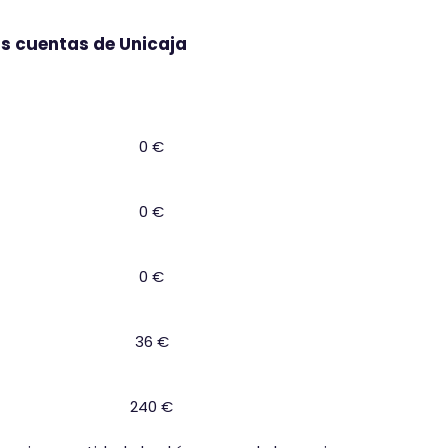
s cuentas de Unicaja
Comisión de mantenimiento (anual)
0 €
0 €
0 €
36 €
240 €