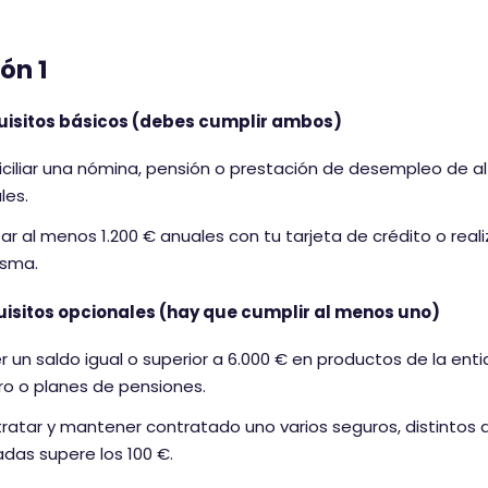
a
c
i
ón 1
ó
n
uisitos básicos (debes cumplir ambos)
d
ciliar una nómina, pensión o prestación de desempleo de a
e
les.
ar al menos 1.200 € anuales con tu tarjeta de crédito o re
isma.
uisitos opcionales (hay que cumplir al menos uno)
r un saldo igual o superior a 6.000 € en productos de la ent
ro o planes de pensiones.
ratar y mantener contratado uno varios seguros, distintos 
das supere los 100 €.