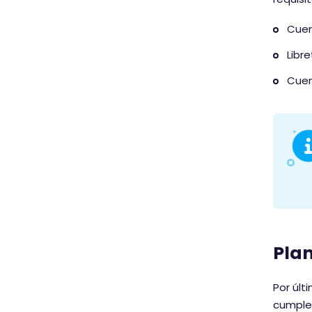
Cuen
Libre
Cuen
Plan
Por últ
cumples