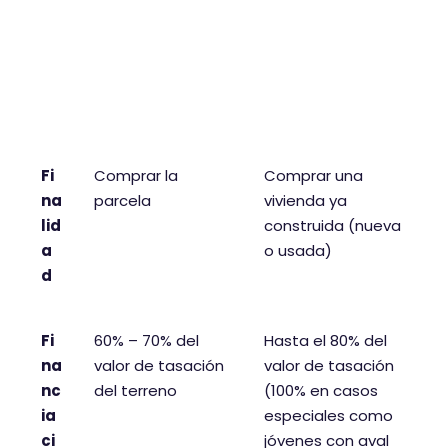
ac
te
rís
tic
a
Fi
Comprar la
Comprar una
na
parcela
vivienda ya
lid
construida (nueva
a
o usada)
d
Fi
60% – 70% del
Hasta el 80% del
na
valor de tasación
valor de tasación
nc
del terreno
(100% en casos
ia
especiales como
ci
jóvenes con aval