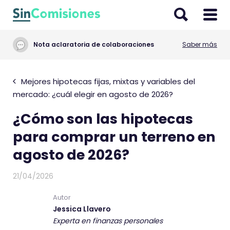
I
r
a
Nota aclaratoria de colaboraciones
Saber más
l
c
o
Mejores hipotecas fijas, mixtas y variables del
n
mercado: ¿cuál elegir en agosto de 2026?
t
¿Cómo son las hipotecas
e
n
para comprar un terreno en
i
agosto de 2026?
d
o
21/04/2026
Autor
Jessica Llavero
Experta en finanzas personales