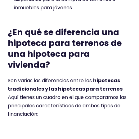
inmuebles para jóvenes.
¿En qué se diferencia una
hipoteca para terrenos de
una hipoteca para
vivienda?
Son varias las diferencias entre las
hipotecas
tradicionales y las hipotecas para terrenos
.
Aquí tienes un cuadro en el que comparamos las
principales características de ambos tipos de
financiación:
C
Hipoteca para
Hipoteca de
ar
terrenos
vivienda