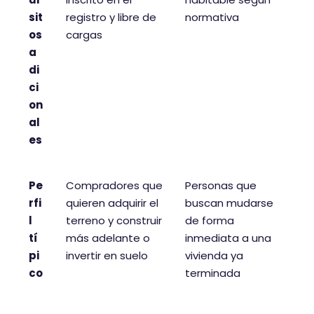
sit
registro y libre de
normativa
os
cargas
a
di
ci
on
al
es
Pe
Compradores que
Personas que
rfi
quieren adquirir el
buscan mudarse
l
terreno y construir
de forma
tí
más adelante o
inmediata a una
pi
invertir en suelo
vivienda ya
co
terminada