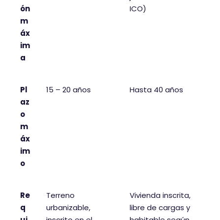
ón
ICO)
m
áx
im
a
Pl
15 – 20 años
Hasta 40 años
az
o
m
áx
im
o
Re
Terreno
Vivienda inscrita,
q
urbanizable,
libre de cargas y
ui
inscrito en el
habitable según