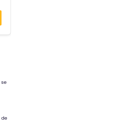
 se
a de