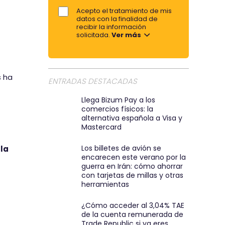
a
e
Acepto el tratamiento de mis
o
datos con la finalidad de
r
r
recibir la información
t
solicitada.
Ver más
e
i
m
r
a
p
i
s ha
ENTRADAS DESTACADAS
o
l
r
:
Llega Bizum Pay a los
comercios físicos: la
e
)
alternativa española a Visa y
m
Mastercard
a
Los billetes de avión se
 la
i
encarecen este verano por la
l
guerra en Irán: cómo ahorrar
con tarjetas de millas y otras
herramientas
¿Cómo acceder al 3,04% TAE
de la cuenta remunerada de
Trade Republic si ya eres