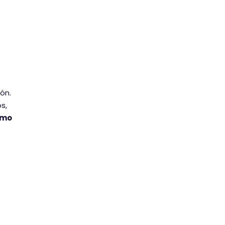
ón.
s,
omo