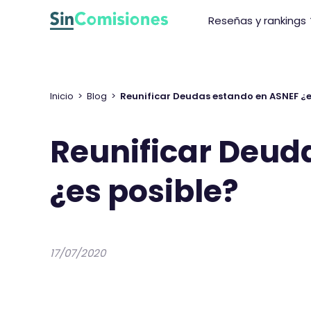
I
Reseñas y rankings
r
a
l
c
o
Inicio
>
Blog
>
Reunificar Deudas estando en ASNEF ¿e
n
t
Reunificar Deud
e
n
¿es posible?
i
d
o
17/07/2020