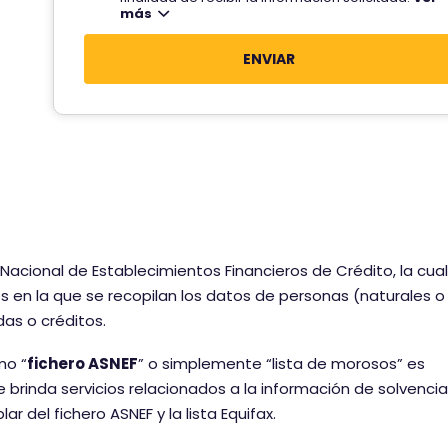
l
t
más
?
é
u
f
s
o
i
n
t
o
u
?
a
c
i
ó
n
Nacional de Establecimientos Financieros de Crédito, la cual
 en la que se recopilan los datos de personas (naturales o
das o créditos.
mo “
fichero ASNEF
” o simplemente “lista de morosos” es
brinda servicios relacionados a la información de solvenci
 del fichero ASNEF y la lista Equifax.