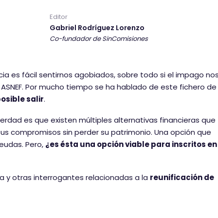
a
a
a
Editor
r
r
r
Gabriel Rodríguez Lorenzo
t
t
t
Co-fundador de SinComisiones
i
i
i
r
r
r
e
e
e
 es fácil sentirnos agobiados, sobre todo si el impago no
n
n
n
a ASNEF. Por mucho tiempo se ha hablado de este fichero de
f
t
L
osible salir
.
a
w
i
verdad es que existen múltiples alternativas financieras que
c
i
n
 sus compromisos sin perder su patrimonio. Una opción que
e
t
k
deudas. Pero,
¿es ésta una opción viable para inscritos en
b
t
e
o
e
d
o
r
I
a y otras interrogantes relacionadas a la
reunificación de
k
n