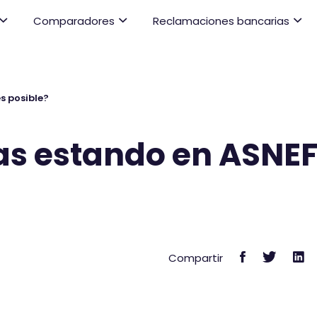
Comparadores
Reclamaciones bancarias
s posible?
as estando en ASNE
C
C
C
Compartir
o
o
o
m
m
m
p
p
p