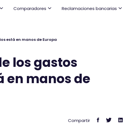
Comparadores
Reclamaciones bancarias
rios está en manos de Europa
de los gastos
tá en manos de
C
C
C
Compartir
o
o
o