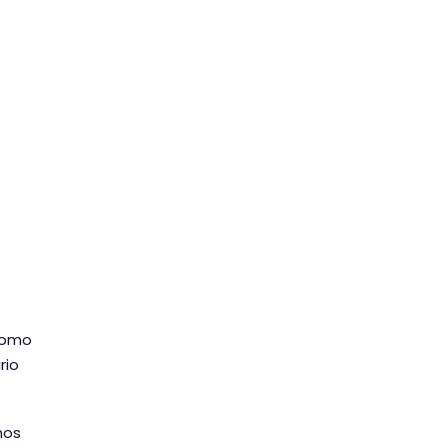
como
rio
mos