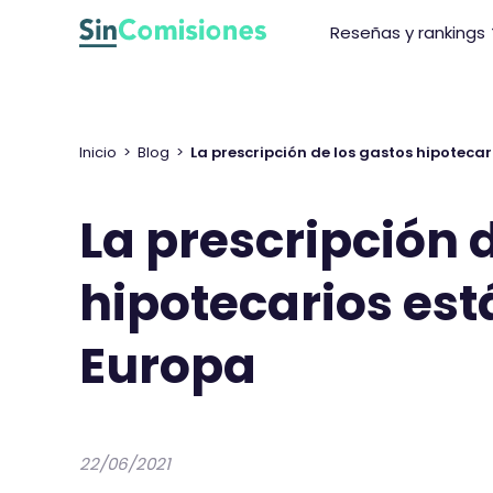
I
Reseñas y rankings
r
a
l
c
o
Inicio
>
Blog
>
La prescripción de los gastos hipoteca
n
t
La prescripción 
e
n
hipotecarios es
i
d
o
Europa
22/06/2021