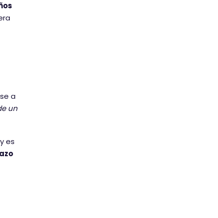
años
iera
se a
de un
y es
lazo