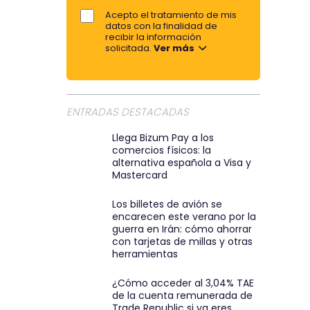
e
m
Acepto el tratamiento de mis
o
datos con la finalidad de
p
r
recibir la información
solicitada.
Ver más
a
e
r
m
t
a
i
i
ENTRADAS DESTACADAS
l
r
:
Llega Bizum Pay a los
p
comercios físicos: la
)
o
alternativa española a Visa y
r
Mastercard
e
Los billetes de avión se
m
encarecen este verano por la
a
guerra en Irán: cómo ahorrar
con tarjetas de millas y otras
i
herramientas
l
¿Cómo acceder al 3,04% TAE
de la cuenta remunerada de
Trade Republic si ya eres