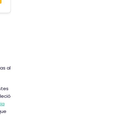
as al
stes
leció
ia
que