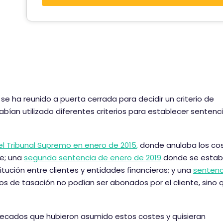
o
i
n
t
o
u
?
a
c
i
ó
n
se ha reunido a puerta cerrada para decidir un criterio de
bían utilizado diferentes criterios para establecer sentenci
el Tribunal Supremo en enero de 2015
,
donde anulaba los co
te; una
segunda sentencia de enero de 2019
donde se estab
itución entre clientes y entidades financieras; y una
sentenc
os de tasación no podían ser abonados por el cliente, sino 
otecados que hubieron asumido estos costes y quisieran