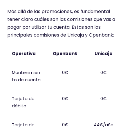
o
t
Más allá de las promociones, es fundamental
i
tener claro cuáles son las comisiones que vas a
e
pagar por utilizar tu cuenta. Estas son las
n
principales comisiones de Unicaja y Openbank:
e
u
Operativa
Openbank
Unicaja
n
a
Mantenimien
0€
0€
p
to de cuenta
u
n
t
Tarjeta de
0€
0€
u
débito
a
c
Tarjeta de
0€
44€/año
i