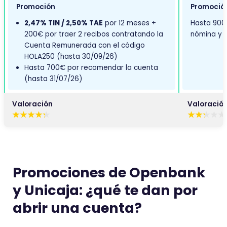
Promoción
Promoció
2,47% TIN / 2,50% TAE
por 12 meses +
Hasta 900€
200€ por traer 2 recibos contratando la
nómina y r
Cuenta Remunerada con el código
HOLA250 (hasta 30/09/26)
Hasta 700€ por recomendar la cuenta
(hasta 31/07/26)
Valoración
Valoració
E
E
s
s
t
t
e
e
c
c
Promociones de Openbank
o
o
y Unicaja: ¿qué te dan por
m
m
e
e
abrir una cuenta?
n
n
t
t