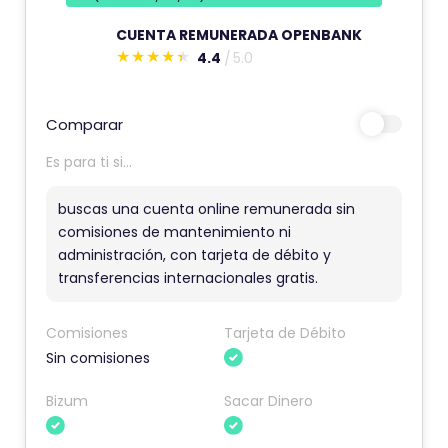
CUENTA REMUNERADA OPENBANK
4.4
5.0
E
s
t
Comparar
e
Es para ti si...
c
o
buscas una cuenta online remunerada sin
m
comisiones de mantenimiento ni
administración, con tarjeta de débito y
e
transferencias internacionales gratis.
n
t
Comisiones
Tarjeta de Débito
a
Sin comisiones
r
i
Bizum
Sacar Dinero
o