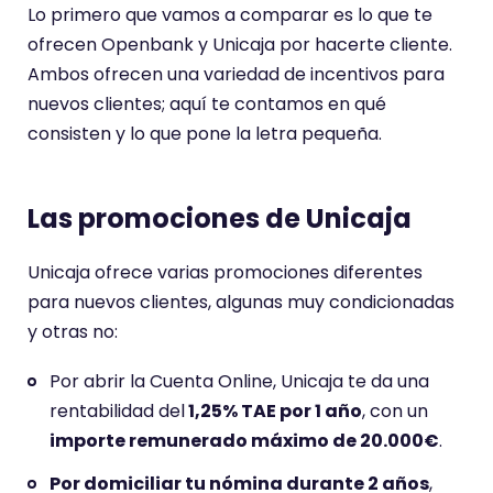
a
a
Lo primero que vamos a comparar es lo que te
r
r
ofrecen Openbank y Unicaja por hacerte cliente.
i
i
Ambos ofrecen una variedad de incentivos para
o
o
nuevos clientes; aquí te contamos en qué
t
t
i
i
consisten y lo que pone la letra pequeña.
e
e
n
n
e
e
Las promociones de Unicaja
u
u
n
n
Unicaja ofrece varias promociones diferentes
a
a
para nuevos clientes, algunas muy condicionadas
p
p
u
u
y otras no:
n
n
t
t
Por abrir la Cuenta Online, Unicaja te da una
u
u
rentabilidad del
1,25% TAE por 1 año
, con un
a
a
importe remunerado máximo de 20.000€
.
c
c
i
i
Por domiciliar tu nómina durante 2 años
,