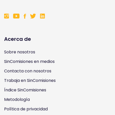
F
F
F
F
o
o
o
o
l
l
l
l
Acerca de
l
l
l
l
Sobre nosotros
o
o
o
o
SinComisiones en medios
w
w
w
w
Contacta con nosotros
u
u
u
u
Trabaja en SinComisiones
s
Índice SinComisiones
s
s
s
Metodología
o
o
o
o
Política de privacidad
n
n
n
n