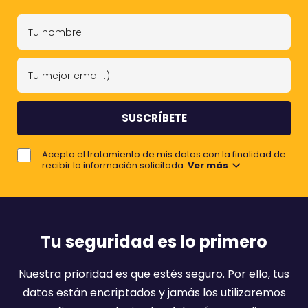
T
u
n
T
o
u
m
m
b
e
r
j
e
Acepto el tratamiento de mis datos con la finalidad de
o
recibir la información solicitada.
Ver más
r
e
m
a
Tu seguridad es lo primero
i
l
Nuestra prioridad es que estés seguro. Por ello, tus
:
datos están encriptados y jamás los utilizaremos
)