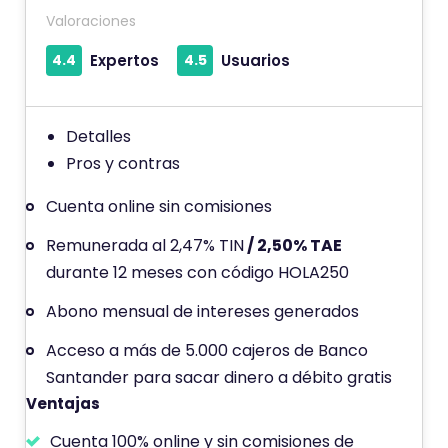
t
Valoraciones
i
e
4.4
Expertos
4.5
Usuarios
n
e
u
Detalles
n
Pros y contras
a
Cuenta online sin comisiones
p
u
Remunerada al 2,47% TIN
/ 2,50% TAE
n
durante 12 meses con código HOLA250
t
Abono mensual de intereses generados
u
Acceso a más de 5.000 cajeros de Banco
a
Santander para sacar dinero a débito gratis
c
Ventajas
i
ó
Cuenta 100% online y sin comisiones de