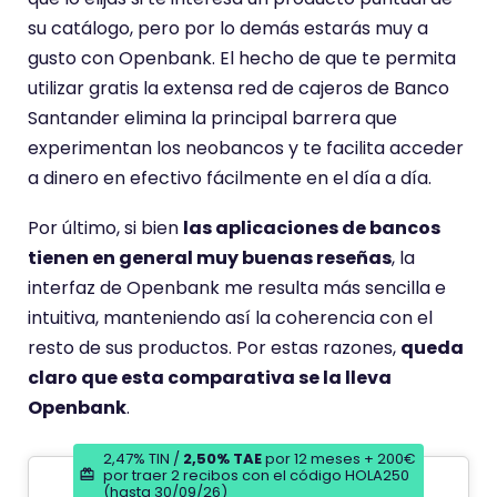
su catálogo, pero por lo demás estarás muy a
gusto con Openbank. El hecho de que te permita
utilizar gratis la extensa red de cajeros de Banco
Santander elimina la principal barrera que
experimentan los neobancos y te facilita acceder
a dinero en efectivo fácilmente en el día a día.
Por último, si bien
las aplicaciones de bancos
tienen en general muy buenas reseñas
, la
interfaz de Openbank me resulta más sencilla e
intuitiva, manteniendo así la coherencia con el
resto de sus productos. Por estas razones,
queda
claro que esta comparativa se la lleva
Openbank
.
2,47% TIN /
2,50% TAE
por 12 meses + 200€
por traer 2 recibos con el código HOLA250
(hasta 30/09/26)