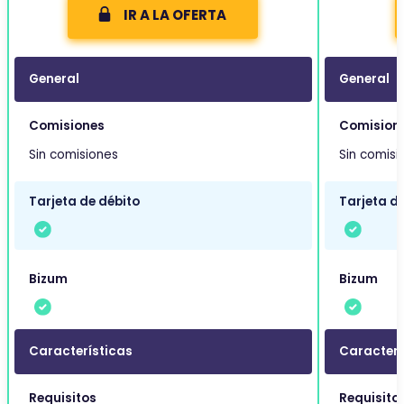
IR A LA OFERTA
General
General
Comisiones
Comision
Sin comisiones
Sin comisi
Tarjeta de débito
Tarjeta de
Bizum
Bizum
Características
Caracterí
Requisitos
Requisito