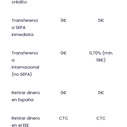
crédito
ó
n
Transferenci
0€
0€
d
a SEPA
e
inmediata
Transferenci
0€
0,70% (mín.
a
18€)
internacional
(no SEPA)
Retirar dinero
0€
0€
en España
Retirar dinero
CTC
CTC
en el EEE