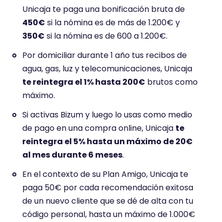
ó
ó
Unicaja te paga una bonificación bruta de
n
n
450€
si la nómina es de más de 1.200€ y
d
d
e
e
350€
si la nómina es de 600 a 1.200€.
4
2
Por domiciliar durante 1 año tus recibos de
.
.
3
3
agua, gas, luz y telecomunicaciones, Unicaja
s
s
te reintegra el 1% hasta 200€
brutos como
o
o
máximo.
b
b
r
r
Si activas Bizum y luego lo usas como medio
e
e
de pago en una compra online, Unicaja
te
5
5
reintegra el 5% hasta un máximo de 20€
.
.
al mes durante 6 meses
.
En el contexto de su Plan Amigo, Unicaja te
paga 50€ por cada recomendación exitosa
de un nuevo cliente que se dé de alta con tu
código personal, hasta un máximo de 1.000€