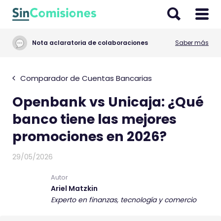
I
r
a
Nota aclaratoria de colaboraciones
Saber más
l
c
o
Comparador de Cuentas Bancarias
n
Openbank vs Unicaja: ¿Qué
t
e
banco tiene las mejores
n
promociones en 2026?
i
d
29/05/2026
o
Autor
Ariel Matzkin
Experto en finanzas, tecnología y comercio