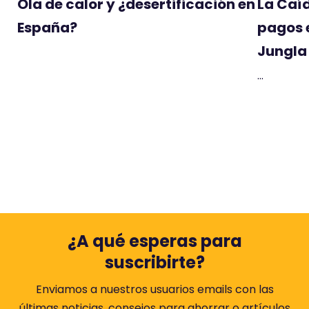
Ola de calor y ¿desertificación en
La Caí
España?
pagos 
Jungla 
...
¿A qué esperas para
suscribirte?
Enviamos a nuestros usuarios emails con las
últimas noticias, consejos para ahorrar o artículos