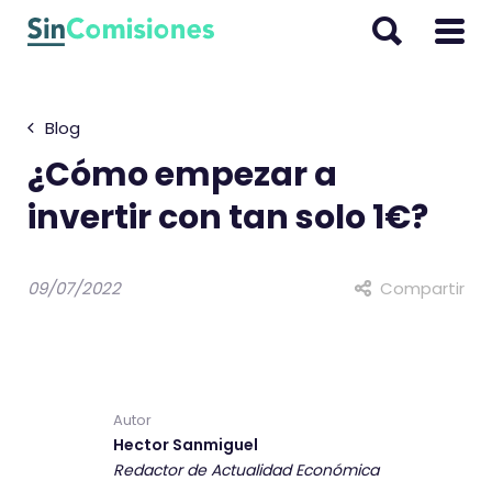
I
r
a
l
Blog
c
o
¿Cómo empezar a
n
invertir con tan solo 1€?
t
e
n
09/07/2022
Compartir
i
d
o
Autor
Hector Sanmiguel
Redactor de Actualidad Económica