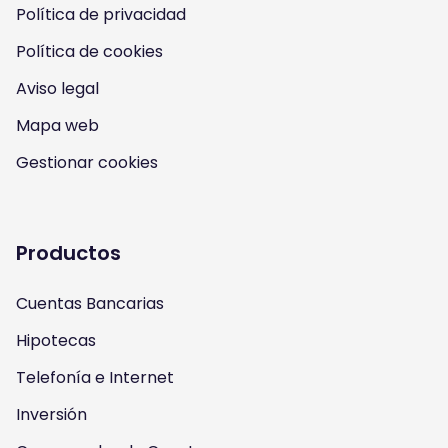
Política de privacidad
n
n
n
n
Política de cookies
I
Y
F
T
Aviso legal
n
o
a
w
Mapa web
s
u
c
i
Gestionar cookies
t
t
e
t
a
u
b
t
Productos
g
b
o
e
Cuentas Bancarias
r
e
o
r
Hipotecas
a
k
Telefonía e Internet
m
Inversión