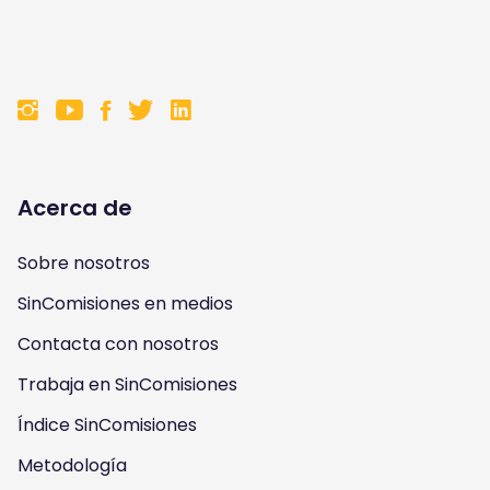
F
F
F
F
o
o
o
o
l
l
l
l
Acerca de
l
l
l
l
Sobre nosotros
o
o
o
o
SinComisiones en medios
w
w
w
w
Contacta con nosotros
u
u
u
u
Trabaja en SinComisiones
s
Índice SinComisiones
s
s
s
Metodología
o
o
o
o