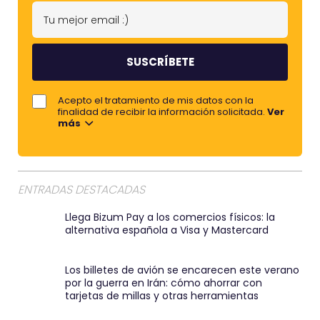
n
T
o
u
m
m
b
e
r
j
Acepto el tratamiento de mis datos con la
e
o
finalidad de recibir la información solicitada.
Ver
más
r
e
m
a
ENTRADAS DESTACADAS
i
Llega Bizum Pay a los comercios físicos: la
l
alternativa española a Visa y Mastercard
:
)
Los billetes de avión se encarecen este verano
por la guerra en Irán: cómo ahorrar con
tarjetas de millas y otras herramientas