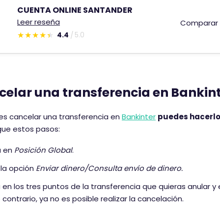
CUENTA ONLINE SANTANDER
Leer reseña
Comparar
4.4
5.0
E
s
t
e
elar una transferencia en Bankin
c
o
m
res cancelar una transferencia en
Bankinter
puedes hacerlo 
e
gue estos pasos:
n
a en
Posición Global
.
t
a
e la opción
Enviar dinero/Consulta envío de dinero.
r
a en los tres puntos de la transferencia que quieras anular y
i
 contrario, ya no es posible realizar la cancelación.
o
t