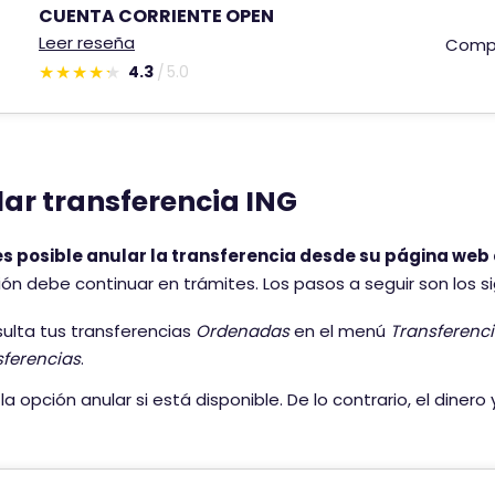
o
e
CUENTA CORRIENTE OPEN
t
Leer reseña
Comp
i
4.3
5.0
E
e
s
n
t
e
e
u
ar transferencia ING
c
n
o
a
m
es posible anular la transferencia desde su página web 
p
e
ón debe continuar en trámites. Los pasos a seguir son los si
u
n
n
ulta tus transferencias
Ordenadas
en el menú
Transferenc
t
t
sferencias
.
a
u
r
a
 la opción anular si está disponible. De lo contrario, el dinero
i
c
o
i
t
ó