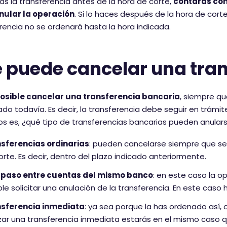
izas la transferencia antes de la hora de corte,
contarás con
nular la operación
. Si lo haces después de la hora de cor
rencia no se ordenará hasta la hora indicada.
e puede cancelar una tra
 posible cancelar una transferencia bancaria
, siempre q
do todavía. Es decir, la transferencia debe seguir en trám
s es, ¿qué tipo de transferencias bancarias pueden anular
sferencias ordinarias
: pueden cancelarse siempre que se
orte. Es decir, dentro del plazo indicado anteriormente.
paso entre cuentas del mismo banco
: en este caso la o
ble solicitar una anulación de la transferencia. En este caso
sferencia inmediata
: ya sea porque la has ordenado así, 
izar una transferencia inmediata estarás en el mismo caso qu