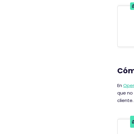
Cóm
En
Ope
que no 
cliente.