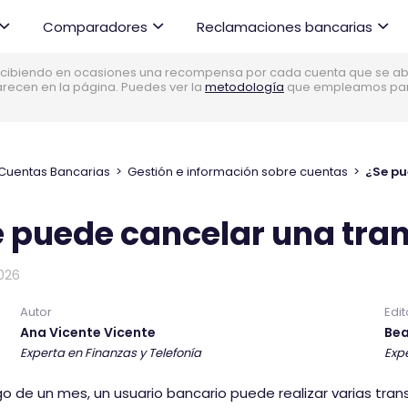
Comparadores
Reclamaciones bancarias
cibiendo en ocasiones una recompensa por cada cuenta que se abre
parecen en la página. Puedes ver la
metodología
que empleamos para 
Cuentas Bancarias
>
Gestión e información sobre cuentas
>
¿Se pu
e puede cancelar una tra
026
Autor
Edit
Ana Vicente Vicente
Bea
Experta en Finanzas y Telefonía
Expe
rgo de un mes, un usuario bancario puede realizar varias tr