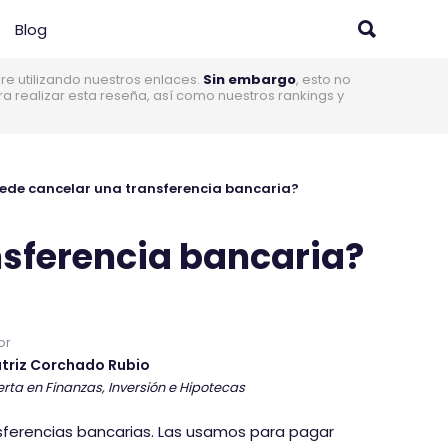
Blog
 utilizando nuestros enlaces.
Sin embargo
, esto no
realizar esta reseña, así como nuestros rankings y
ede cancelar una transferencia bancaria?
nsferencia bancaria?
or
triz Corchado Rubio
rta en Finanzas, Inversión e Hipotecas
ansferencias bancarias. Las usamos para pagar