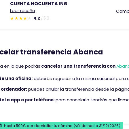
i
n
CUENTA NOCUENTA ING
e
d
Leer reseña
Comp
n
e
4.2
5.0
E
e
s
u
t
n
e
a
celar transferencia Abanca
c
p
o
u
m
n
a en la que podrás
cancelar una transferencia con
Aban
e
t
e una oficina:
deberás regresar a la misma sucursal para c
n
u
t
a
l ordenador:
puedes anular la transferencia desde la págin
a
c
e la app o por teléfono:
para cancelarla tendrás que llamar 
r
i
i
ó
o
n
t
d
Hasta 500€ por domiciliar tu nómina (válido hasta 31/12/2026)