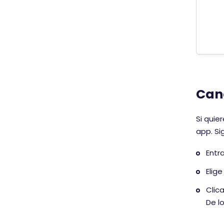
Canc
Si quie
app. Si
Entr
Elig
Clic
De lo