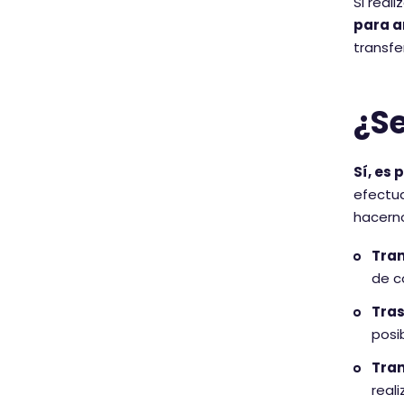
Si real
para a
transfe
¿S
Sí, es
efectua
hacerno
Tran
de c
Tras
posi
Tran
real