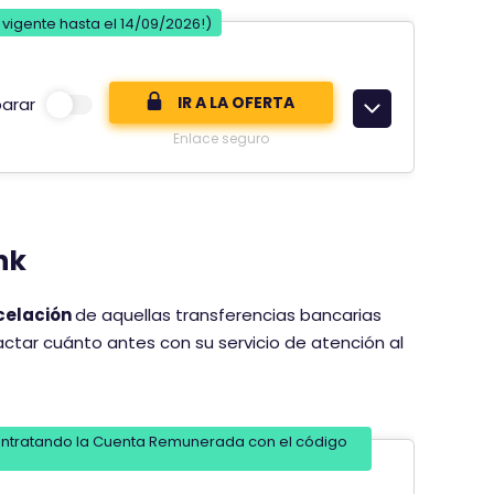
 vigente hasta el 14/09/2026!)
IR A LA OFERTA
arar
Enlace seguro
nk
ncelación
de aquellas transferencias bancarias
ctar cuánto antes con su servicio de atención al
contratando la Cuenta Remunerada con el código