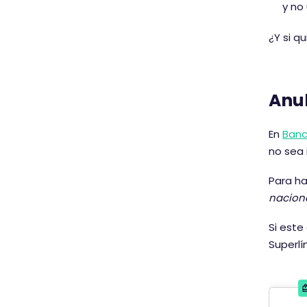
y no
¿Y si q
Anul
En
Banc
no sea 
Para h
nacion
Si est
Superlí