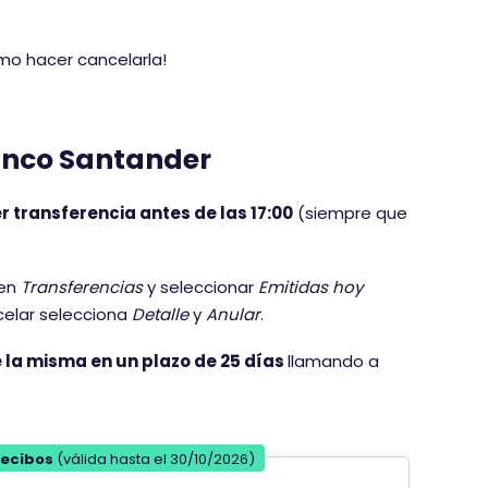
ómo hacer cancelarla!
Banco Santander
r transferencia antes de las 17:00
(siempre que
 en
Transferencias
y seleccionar
Emitidas hoy
celar selecciona
Detalle
y
Anular
.
 la misma en un plazo de 25 días
llamando a
recibos
(válida hasta el 30/10/2026)