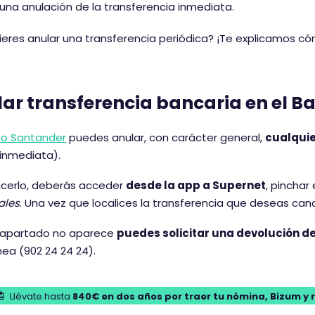
 una anulación de la transferencia inmediata.
uieres anular una transferencia periódica? ¡Te explicamos c
ar transferencia bancaria en el 
o Santander
puedes anular, con carácter general,
cualquie
inmediata).
acerlo, deberás acceder
desde la app a Supernet
, pinchar
ales
. Una vez que localices la transferencia que deseas can
e apartado no aparece
puedes solicitar una devolución de
nea (902 24 24 24).
Llévate hasta
840€ en dos años por traer tu nómina, Bizum y 