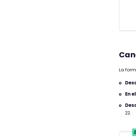
Can
La form
Desd
En e
Desd
22.