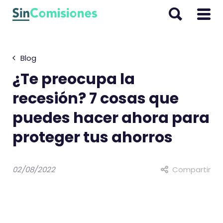
I
r
a
l
Blog
c
o
¿Te preocupa la
n
recesión? 7 cosas que
t
puedes hacer ahora para
e
n
proteger tus ahorros
i
d
o
02/08/2022
Compartir