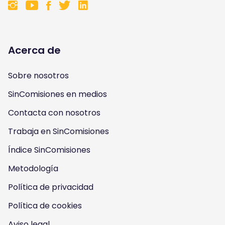
F
F
F
F
o
o
o
o
l
l
l
l
Acerca de
l
l
l
l
Sobre nosotros
o
o
o
o
SinComisiones en medios
w
w
w
w
Contacta con nosotros
u
u
u
u
Trabaja en SinComisiones
s
Índice SinComisiones
s
s
s
Metodología
o
o
o
o
Política de privacidad
n
n
n
n
Política de cookies
I
Y
F
T
Aviso legal