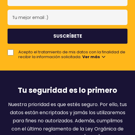
u
n
T
o
u
m
m
b
e
r
j
e
Acepto el tratamiento de mis datos con la finalidad de
o
recibir la información solicitada.
Ver más
r
e
m
a
Tu seguridad es lo primero
i
l
Nuestra prioridad es que estés seguro. Por ello, tus
:
datos están encriptados y jamás los utilizaremos
)
para fines no autorizados. Además, cumplimos
con el último reglamento de la Ley Orgánica de