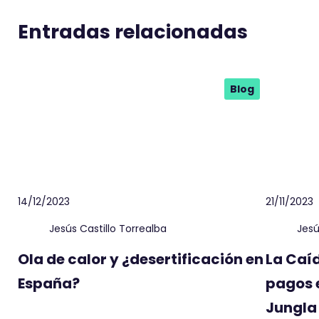
Entradas relacionadas
Blog
14/12/2023
21/11/2023
Jesús Castillo Torrealba
Jesú
Ola de calor y ¿desertificación en
La Caí
España?
pagos 
Jungla 