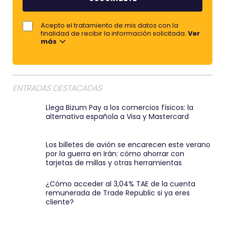
b
e
r
j
Acepto el tratamiento de mis datos con la
e
o
finalidad de recibir la información solicitada.
Ver
más
r
e
m
a
ENTRADAS DESTACADAS
i
Llega Bizum Pay a los comercios físicos: la
l
alternativa española a Visa y Mastercard
:
)
Los billetes de avión se encarecen este verano
por la guerra en Irán: cómo ahorrar con
tarjetas de millas y otras herramientas
¿Cómo acceder al 3,04% TAE de la cuenta
remunerada de Trade Republic si ya eres
cliente?