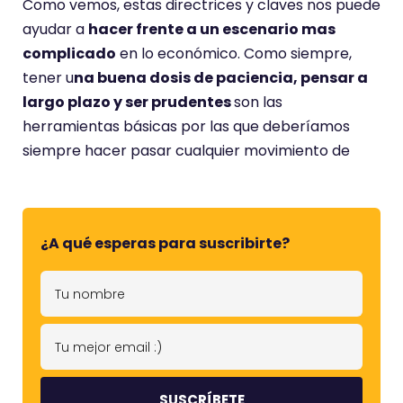
Como vemos, estas directrices y claves nos puede
ayudar a
hacer frente a un escenario mas
complicado
en lo económico. Como siempre,
tener u
na buena dosis de paciencia, pensar a
largo plazo y ser prudentes
son las
herramientas básicas por las que deberíamos
siempre hacer pasar cualquier movimiento de
¿A qué esperas para suscribirte?
T
u
n
T
o
u
m
m