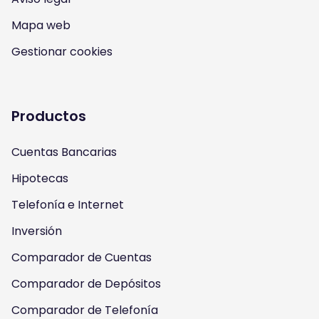
n
o
a
w
Mapa web
s
u
c
i
Gestionar cookies
t
t
e
t
a
u
b
t
Productos
g
b
o
e
Cuentas Bancarias
r
e
o
r
Hipotecas
a
k
Telefonía e Internet
m
Inversión
Comparador de Cuentas
Comparador de Depósitos
Comparador de Telefonía