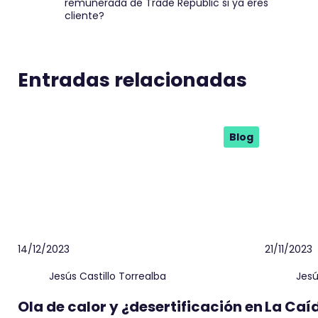
remunerada de Trade Republic si ya eres
cliente?
Entradas relacionadas
Blog
14/12/2023
21/11/2023
Jesús Castillo Torrealba
Jesú
Ola de calor y ¿desertificación en
La Caí