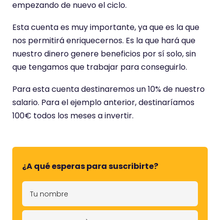
empezando de nuevo el ciclo.
Esta cuenta es muy importante, ya que es la que
nos permitirá enriquecernos. Es la que hará que
nuestro dinero genere beneficios por sí solo, sin
que tengamos que trabajar para conseguirlo.
Para esta cuenta destinaremos un 10% de nuestro
salario. Para el ejemplo anterior, destinaríamos
100€ todos los meses a invertir.
¿A qué esperas para suscribirte?
T
u
n
T