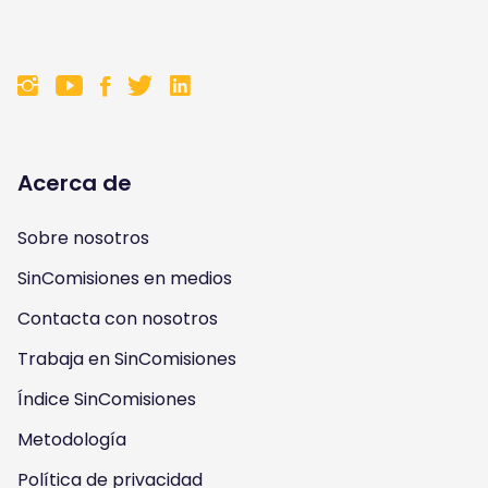
F
F
F
F
o
o
o
o
l
l
l
l
Acerca de
l
l
l
l
Sobre nosotros
o
o
o
o
SinComisiones en medios
w
w
w
w
Contacta con nosotros
u
u
u
u
Trabaja en SinComisiones
s
Índice SinComisiones
s
s
s
Metodología
o
o
o
o
Política de privacidad