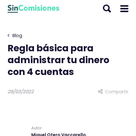
I
r
a
l
Blog
c
o
Regla básica para
n
administrar tu dinero
t
con 4 cuentas
e
n
i
28/03/2022
Compartir
d
o
Autor
Miguel Otero Vaccarello