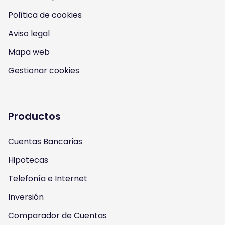
n
n
n
n
Política de cookies
I
Y
F
T
Aviso legal
n
o
a
w
Mapa web
s
u
c
i
Gestionar cookies
t
t
e
t
a
u
b
t
Productos
g
b
o
e
Cuentas Bancarias
r
e
o
r
Hipotecas
a
k
Telefonía e Internet
m
Inversión
Comparador de Cuentas