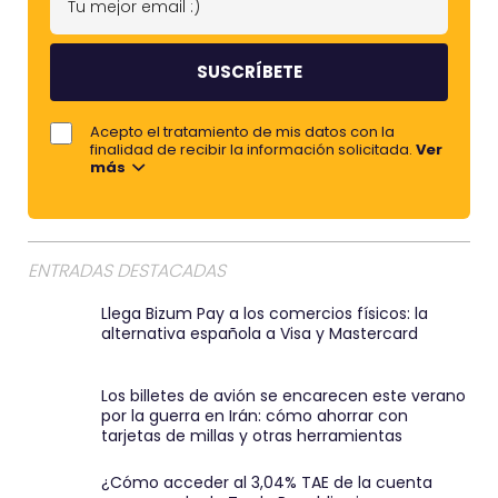
o
u
m
m
b
e
r
j
Acepto el tratamiento de mis datos con la
e
o
finalidad de recibir la información solicitada.
Ver
más
r
e
m
a
ENTRADAS DESTACADAS
i
Llega Bizum Pay a los comercios físicos: la
l
alternativa española a Visa y Mastercard
:
)
Los billetes de avión se encarecen este verano
por la guerra en Irán: cómo ahorrar con
tarjetas de millas y otras herramientas
¿Cómo acceder al 3,04% TAE de la cuenta