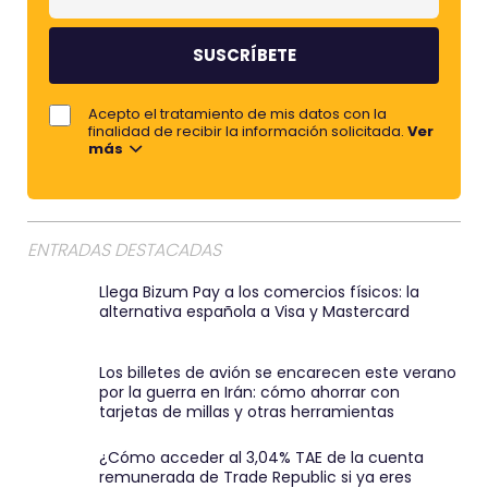
o
u
m
m
b
e
r
j
Acepto el tratamiento de mis datos con la
e
o
finalidad de recibir la información solicitada.
Ver
más
r
e
m
a
ENTRADAS DESTACADAS
i
Llega Bizum Pay a los comercios físicos: la
l
alternativa española a Visa y Mastercard
:
)
Los billetes de avión se encarecen este verano
por la guerra en Irán: cómo ahorrar con
tarjetas de millas y otras herramientas
¿Cómo acceder al 3,04% TAE de la cuenta
remunerada de Trade Republic si ya eres