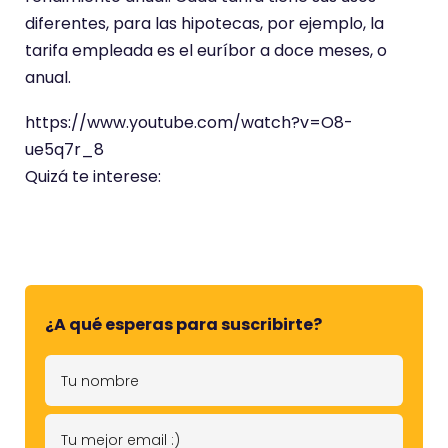
diferentes, para las hipotecas, por ejemplo, la
tarifa empleada es el euríbor a doce meses, o
anual.
https://www.youtube.com/watch?v=O8-
ue5q7r_8
Quizá te interese:
¿A qué esperas para suscribirte?
T
u
n
T