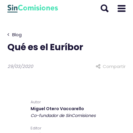
I
r
a
l
Blog
c
o
Qué es el Euríbor
n
t
29/03/2020
Compartir
e
n
i
d
E
o
u
Autor
Miguel Otero Vaccarello
r
Co-fundador de SinComisiones
i
b
Editor