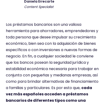
o
Daniela Errecarte
r
Content Specialist
i
n
Los préstamos bancarios son una valiosa
d
herramienta para ahorradores, emprendedores y
e
toda persona que desee impulsar su crecimiento
x
económico, bien sea con la adquisición de bienes
r
específicos o con inversiones a nuevas formas de
a
negocio. En fin, a cualquier sociedad le conviene
t
que los bancos posean la seguridad jurídica y
e
estabilidad económica necesaria para trabajar en
conjunto con pequeñas y medianas empresas, así
como para brindar alternativas de financiamiento
a familias y particulares. Es por esto que,
cada
vez más españoles acceden a préstamos
bancarios de diferentes tipos como una