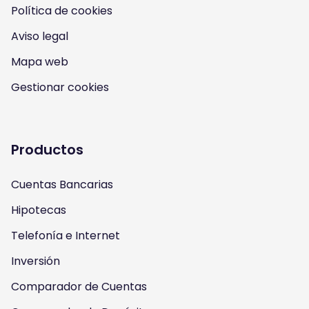
Política de cookies
I
Y
F
T
Aviso legal
n
o
a
w
Mapa web
s
u
c
i
Gestionar cookies
t
t
e
t
a
u
b
t
Productos
g
b
o
e
Cuentas Bancarias
r
e
o
r
Hipotecas
a
k
Telefonía e Internet
m
Inversión
Comparador de Cuentas