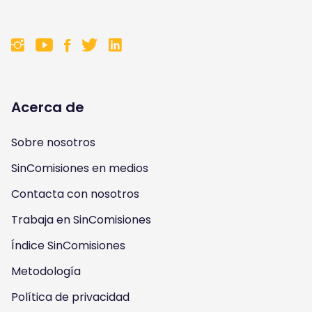
F
F
F
F
o
o
o
o
l
l
l
l
Acerca de
l
l
l
l
Sobre nosotros
o
o
o
o
SinComisiones en medios
w
w
w
w
Contacta con nosotros
u
u
u
u
Trabaja en SinComisiones
s
Índice SinComisiones
s
s
s
Metodología
o
o
o
o
Política de privacidad
n
n
n
n