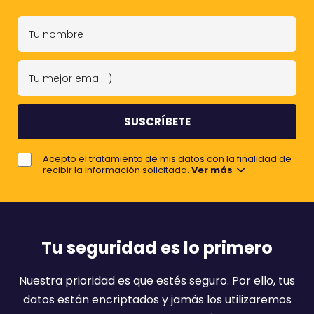
T
u
n
T
o
u
m
m
b
e
r
j
e
Acepto el tratamiento de mis datos con la finalidad de
o
recibir la información solicitada.
Ver más
r
e
m
a
Tu seguridad es lo primero
i
l
Nuestra prioridad es que estés seguro. Por ello, tus
:
datos están encriptados y jamás los utilizaremos