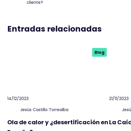
cliente?
Entradas relacionadas
Blog
14/12/2023
21/11/2023
Jesús Castillo Torrealba
Jesú
Ola de calor y ¿desertificación en
La Caí