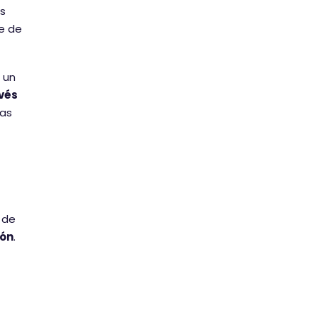
us
ie de
 un
vés
tas
 de
ión
.