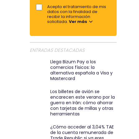
t
e
Acepto el tratamiento de mis
o
i
datos con la finalidad de
r
recibir la información
r
solicitada.
Ver más
e
p
m
o
a
r
i
ENTRADAS DESTACADAS
e
l
m
:
Llega Bizum Pay a los
a
comercios físicos: la
)
alternativa española a Visa y
i
Mastercard
l
Los billetes de avión se
encarecen este verano por la
guerra en Irán: cómo ahorrar
con tarjetas de millas y otras
herramientas
¿Cómo acceder al 3,04% TAE
de la cuenta remunerada de
Trade Republic si ya eres