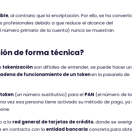
ible
, al contrario que la encriptación. Por ello, se ha converti
s profesionales debido a que reduce el alcance del
 el número primario de la cuenta) nunca se muestran.
ión de forma técnica?
a
tokenización
son difíciles de entender, se puede hacer un
adena de funcionamiento de un token
en la pasarela de
 token
(un número sustitutivo) para el
PAN
(el número de la
una vez esa persona tiene activado su método de pago, ya
hone.
o a la
red general de tarjetas de crédito
, donde se averi
e en contacto con la
entidad bancaria
concreta para obt