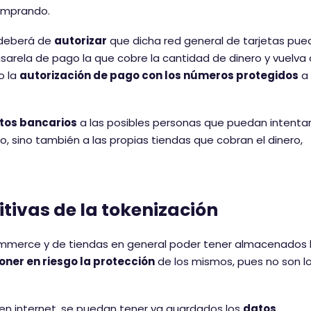
omprando.
, deberá de
autorizar
que dicha red general de tarjetas pue
asarela de pago la que cobre la cantidad de dinero y vuelva 
o la
autorización de pago con los números protegidos
a 
tos bancarios
a las posibles personas que puedan intenta
ro, sino también a las propias tiendas que cobran el dinero,
itivas de la tokenización
ommerce y de tiendas en general poder tener almacenados 
poner en riesgo la protección
de los mismos, pues no son l
en internet, se puedan tener ya guardados los
datos