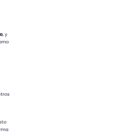
to
, y
como
tros
Esto
orma