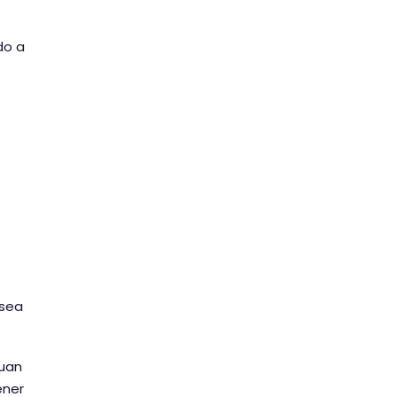
do a
 sea
guan
ener