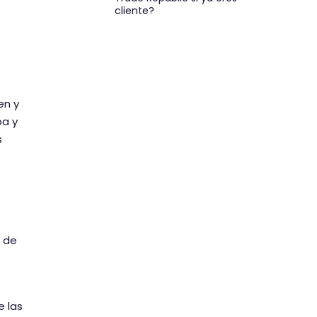
cliente?
en y
pa y
s
 de
e las