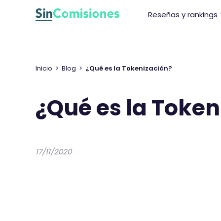
I
Reseñas y rankings
r
a
l
c
o
Inicio
>
Blog
>
¿Qué es la Tokenización?
n
t
¿Qué es la Token
e
n
i
d
17/11/2020
o