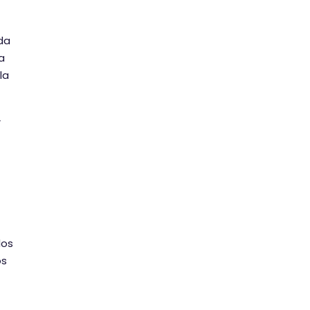
da
a
la
r
los
os