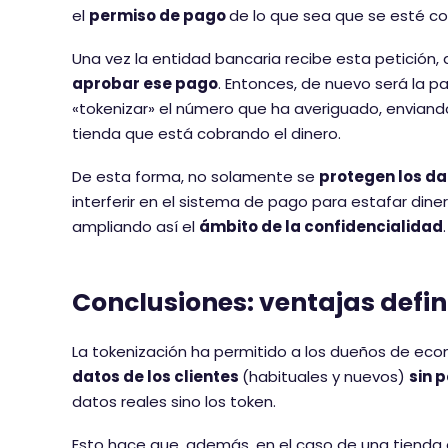
el
permiso de pago
de lo que sea que se esté c
Una vez la entidad bancaria recibe esta petición
aprobar ese pago
. Entonces, de nuevo será la p
«tokenizar» el número que ha averiguado, enviand
tienda que está cobrando el dinero.
De esta forma, no solamente se
protegen los da
interferir en el sistema de pago para estafar dine
ampliando así el
ámbito de la confidencialidad
.
Conclusiones: ventajas defin
La tokenización ha permitido a los dueños de ec
datos de los clientes
(habituales y nuevos)
sin 
datos reales sino los token.
Esto hace que, además, en el caso de una tienda 