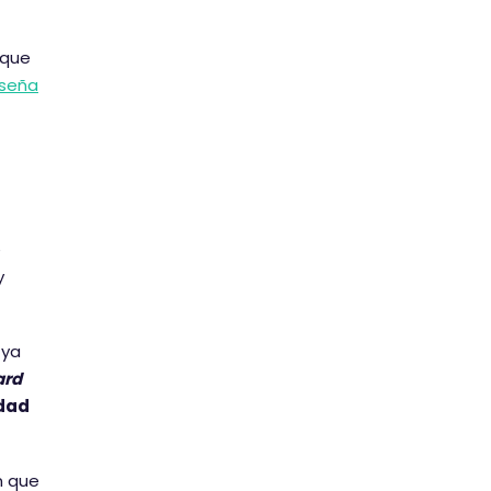
 que
eseña
e
y
 ya
ard
idad
n que