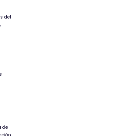
s del
,
s
a de
ación