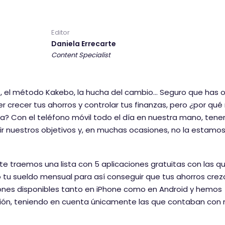
p
p
p
a
a
a
Editor
r
r
r
Daniela Errecarte
t
t
t
Content Specialist
i
i
i
r
r
r
e
e
e
as, el método Kakebo, la hucha del cambio… Seguro que has 
n
n
n
 crecer tus ahorros y controlar tus finanzas, pero ¿por qué
f
t
L
a? Con el teléfono móvil todo el día en nuestra mano, ten
a
w
i
 nuestros objetivos y, en muchas ocasiones, no la estamo
c
i
n
e
t
k
 te traemos una lista con 5 aplicaciones gratuitas con las q
b
t
e
 tu sueldo mensual para así conseguir que tus ahorros crez
o
e
d
iones disponibles tanto en iPhone como en Android y hemos
o
r
I
ión, teniendo en cuenta únicamente las que contaban con
k
n