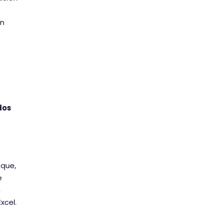
un
dos
 que,
e
n
xcel.