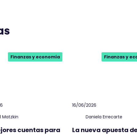
as
Finanzas y economía
Finanzas y e
26
16/06/2026
el Matzkin
Daniela Errecarte
jores cuentas para
La nueva apuesta d