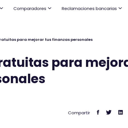
Comparadores
Reclamaciones bancarias
ratuitas para mejorar tus finanzas personales
ratuitas para mejor
sonales
C
C
C
Compartir
o
o
o
m
m
m