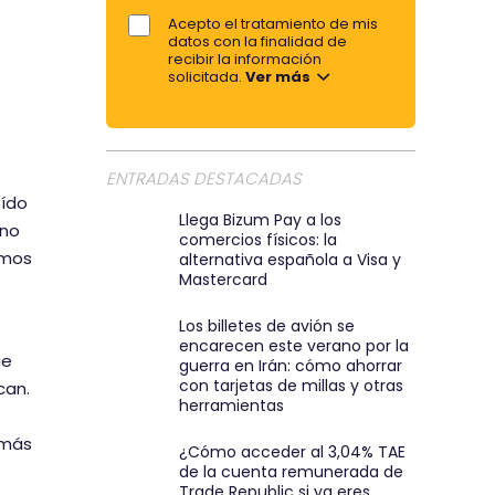
p
e
Acepto el tratamiento de mis
o
datos con la finalidad de
a
r
recibir la información
r
solicitada.
Ver más
e
t
m
i
a
r
i
ENTRADAS DESTACADAS
p
l
oído
:
Llega Bizum Pay a los
o
 no
comercios físicos: la
)
r
emos
alternativa española a Visa y
e
Mastercard
s
m
Los billetes de avión se
a
encarecen este verano por la
ue
i
guerra en Irán: cómo ahorrar
con tarjetas de millas y otras
can.
l
herramientas
 más
¿Cómo acceder al 3,04% TAE
de la cuenta remunerada de
Trade Republic si ya eres