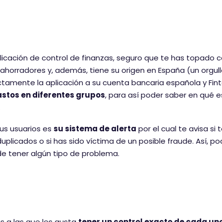
icación de control de finanzas, seguro que te has topado 
 ahorradores y, además, tiene su origen en España (un orgul
tamente la aplicación a su cuenta bancaria española y Fint
astos en diferentes grupos
, para así poder saber en qué e
.
us usuarios es
su sistema de alerta
por el cual te avisa si 
plicados o si has sido víctima de un posible fraude. Así, po
 de tener algún tipo de problema.
s a las que les gusta
tener un control exacto de cada un