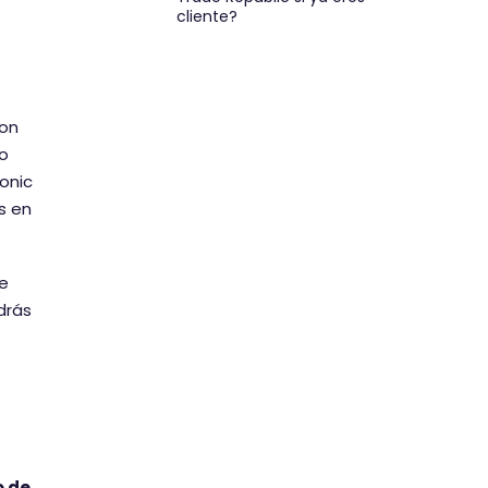
cliente?
con
lo
onic
s en
te
drás
o de