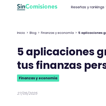
I
Reseñas y rankings
r
a
l
c
o
Inicio
>
Blog
>
Finanzas y economía
>
5 aplicaciones g
n
t
5 aplicaciones g
e
n
tus finanzas per
i
d
o
Finanzas y economía
27/05/2025