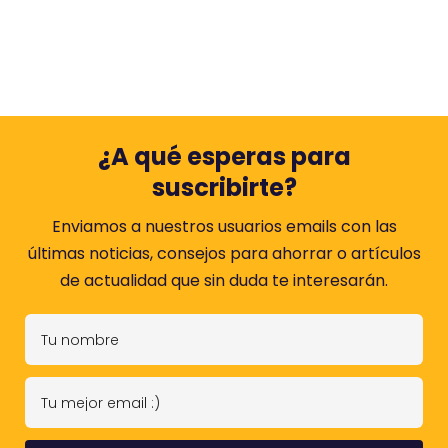
¿A qué esperas para
suscribirte?
Enviamos a nuestros usuarios emails con las
últimas noticias, consejos para ahorrar o artículos
de actualidad que sin duda te interesarán.
T
u
n
T
o
u
m
m