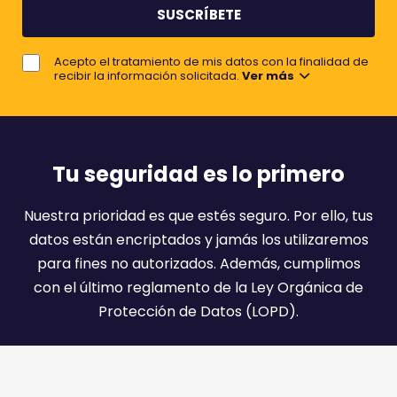
b
e
r
j
e
Acepto el tratamiento de mis datos con la finalidad de
o
recibir la información solicitada.
Ver más
r
e
m
a
Tu seguridad es lo primero
i
l
Nuestra prioridad es que estés seguro. Por ello, tus
:
datos están encriptados y jamás los utilizaremos
)
para fines no autorizados. Además, cumplimos
con el último reglamento de la Ley Orgánica de
Protección de Datos (LOPD).