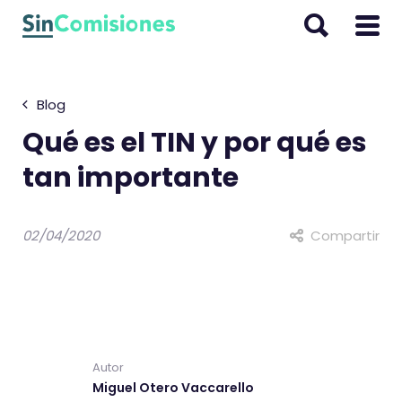
I
r
a
l
Blog
c
o
Qué es el TIN y por qué es
n
tan importante
t
e
n
02/04/2020
Compartir
i
d
o
Autor
Miguel Otero Vaccarello