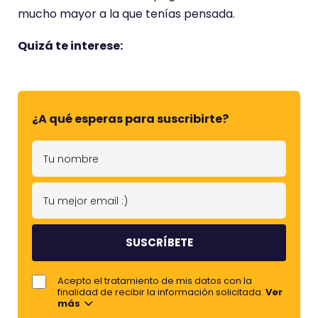
mucho mayor a la que tenías pensada.
Aceptar cookies
Quizá te interese:
¿A qué esperas para suscribirte?
T
u
n
T
o
u
m
m
b
e
r
j
Acepto el tratamiento de mis datos con la
e
o
finalidad de recibir la información solicitada.
Ver
más
r