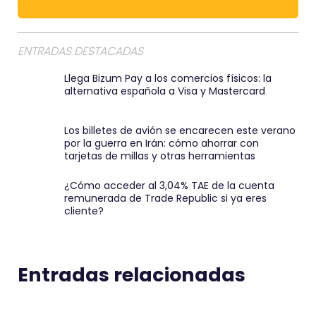
e
m
a
ENTRADAS DESTACADAS
i
Llega Bizum Pay a los comercios físicos: la
l
alternativa española a Visa y Mastercard
:
)
Los billetes de avión se encarecen este verano
por la guerra en Irán: cómo ahorrar con
tarjetas de millas y otras herramientas
¿Cómo acceder al 3,04% TAE de la cuenta
remunerada de Trade Republic si ya eres
cliente?
Entradas relacionadas