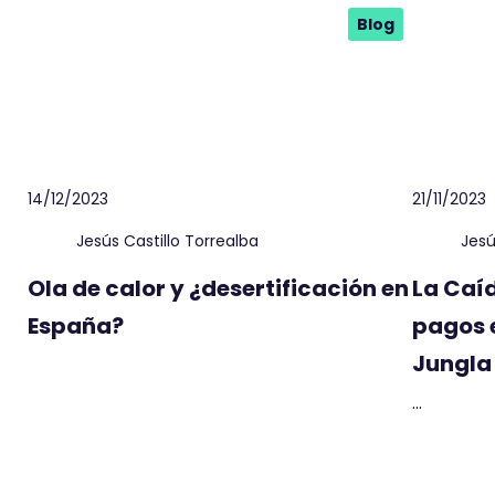
Blog
14/12/2023
21/11/2023
Jesús Castillo Torrealba
Jesú
Ola de calor y ¿desertificación en
La Caí
España?
pagos 
Jungla 
...