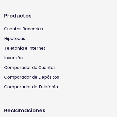
t
t
e
t
a
u
b
t
Productos
g
b
o
e
Cuentas Bancarias
r
e
o
r
Hipotecas
a
k
Telefonía e Internet
m
Inversión
Comparador de Cuentas
Comparador de Depósitos
Comparador de Telefonía
Reclamaciones