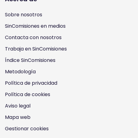
l
l
l
l
Sobre nosotros
o
o
o
o
SinComisiones en medios
w
w
w
w
Contacta con nosotros
u
u
u
u
Trabaja en SinComisiones
s
Índice SinComisiones
s
s
s
Metodología
o
o
o
o
Política de privacidad
n
n
n
n
Política de cookies
I
Y
F
T
Aviso legal
n
o
a
w
Mapa web
s
u
c
i
Gestionar cookies