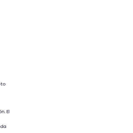
eto
n. El
ada