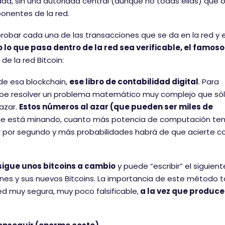
a, sin una autoridad central (aunque no todas ellas) que 
ponentes de la red.
ar cada una de las transacciones que se da en la red y e
o lo que pasa dentro de la red sea verificable, el famoso
e la red Bitcoin:
 de esa blockchain,
ese libro de contabilidad digital
. Para
 debe resolver un problema matemático muy complejo que só
azar.
Estos números al azar (que pueden ser miles de
que está minando, cuanto más potencia de computación te
 por segundo y más probabilidades habrá de que acierte co
nsigue unos bitcoins a cambio
y puede “escribir” el siguient
ones y sus nuevos Bitcoins. La importancia de este método 
ed muy segura, muy poco falsificable,
a la vez que produce