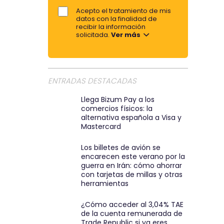
a
e
Acepto el tratamiento de mis
o
datos con la finalidad de
r
r
recibir la información
t
solicitada.
Ver más
e
i
m
r
a
p
i
ENTRADAS DESTACADAS
o
l
r
:
Llega Bizum Pay a los
comercios físicos: la
e
)
alternativa española a Visa y
m
Mastercard
a
Los billetes de avión se
i
encarecen este verano por la
l
guerra en Irán: cómo ahorrar
con tarjetas de millas y otras
herramientas
¿Cómo acceder al 3,04% TAE
de la cuenta remunerada de
Trade Republic si ya eres