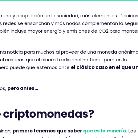
reno y aceptación en la sociedad, más elementos técnicos
Las redes se ensanchan y más nodos complementan la segur
ambién incluye mayor energía y emisiones de CO2 para mante
ena noticia para muchos al proveer de una moneda anónima
rísticas que el dinero tradicional no tiene, pero en lo
 dinero puede que estemos ante
el clásico caso en el que u
tos,
pero antes…
de criptomonedas?
minan,
primero tenemos que saber
que es la minería
. Las