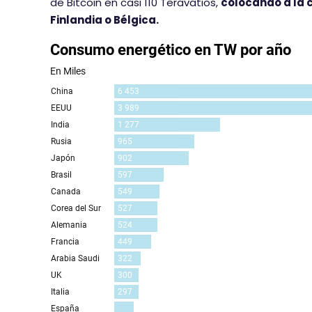
de Bitcoin en casi 110 Teravatios,
colocando a la 
Finlandia o Bélgica.