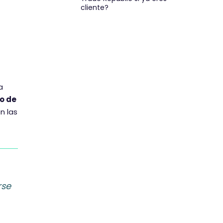
cliente?
a
to de
n las
rse