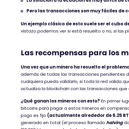
La solución a la ecuación es muy difícil de
Pero las transacciones son muy fáciles de
Un ejemplo clásico de esto suele ser el cubo d
vistazo podemos ver si está resuelto o no, si las
Las recompensas para los m
Una vez que un minero ha resuelto el problema
además de todas las transacciones pendientes de 
cualquiera pueda validarlo, si toda la red valida 
actualiza la blockchain con las transacciones que 
¿Qué ganan los mineros con esto?
En primer lu
bitcoins para pagar a estos mineros en compensac
pago es fijo
(actualmente alrededor de 6.25 B
generado en total (el proceso llamado
halving
do