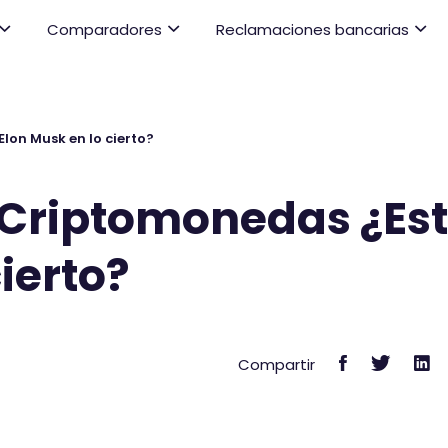
Comparadores
Reclamaciones bancarias
lon Musk en lo cierto?
y Criptomonedas ¿Es
ierto?
C
C
C
Compartir
o
o
o
m
m
m
p
p
p