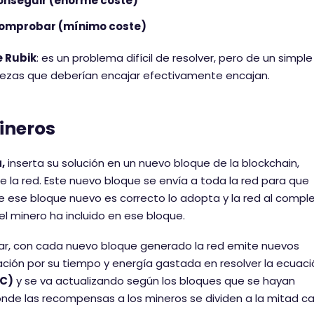
 conseguir (enorme coste)
 comprobar (mínimo coste)
e Rubik
: es un problema difícil de resolver, pero de un simple
 piezas que deberían encajar efectivamente encajan.
ineros
,
inserta su solución en un nuevo bloque de la blockchain,
la red. Este nuevo bloque se envía a toda la red para que
que ese bloque nuevo es correcto lo adopta y la red al compl
el minero ha incluido en ese bloque.
gar, con cada nuevo bloque generado la red emite nuevos
ión por su tiempo y energía gastada en resolver la ecuació
TC)
y se va actualizando según los bloques que se hayan
nde las recompensas a los mineros se dividen a la mitad c