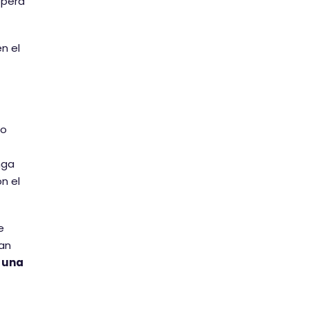
opera
n el
lo
nga
n el
e
tan
 una