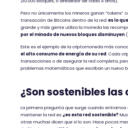
210.000 bloques, o alrededor de cada 4 años).
Pero no únicamente los mineros ganan “tokens” c
transacción de Bitcoins dentro de la red:
es lo que
grande y más gente utiliza la moneda las recom
por el minado de nuevos bloques disminuyen
(
Este es el ejemplo de la criptomoneda más conoc
el alto consumo de energía de su red
. Cada cr
transacciones o de asegurar la red completa, pero
problemas matemáticos que escriban un nuevo bl
¿Son sostenibles la
La primera pregunta que surge cuando entramos en
mantener la red es
¿es esta red sostenible?
Much
otras muchas dicen que sí lo son. Hace pocos me