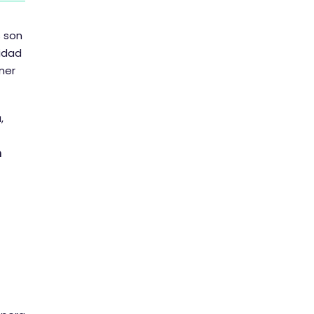
 son
idad
ner
,
n