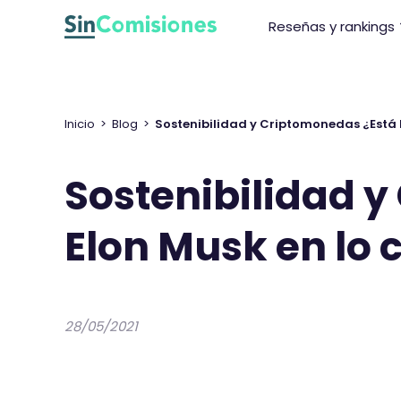
I
Reseñas y rankings
r
a
l
c
o
Inicio
>
Blog
>
Sostenibilidad y Criptomonedas ¿Está E
n
t
Sostenibilidad 
e
n
Elon Musk en lo c
i
d
o
28/05/2021