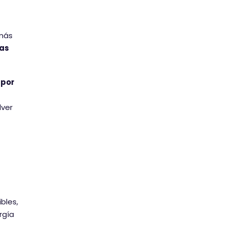
 más
sas
 por
lver
bles,
rgía