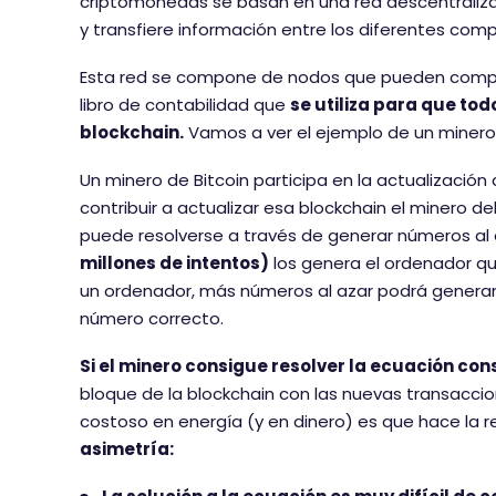
criptomonedas se basan en una red descentralizad
y transfiere información entre los diferentes com
Esta red se compone de nodos que pueden comprob
libro de contabilidad que
se utiliza para que tod
blockchain.
Vamos a ver el ejemplo de un minero d
Un minero de Bitcoin participa en la actualización
contribuir a actualizar esa blockchain el minero
puede resolverse a través de generar números al 
millones de intentos)
los genera el ordenador 
un ordenador, más números al azar podrá generar
número correcto.
Si el minero consigue resolver la ecuación co
bloque de la blockchain con las nuevas transacci
costoso en energía (y en dinero) es que hace la r
asimetría: