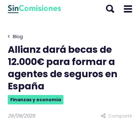
I
r
a
l
Blog
c
o
Allianz dará becas de
n
12.000€ para formar a
t
agentes de seguros en
e
n
España
i
d
Finanzas y economía
o
26/09/2025
Compartir