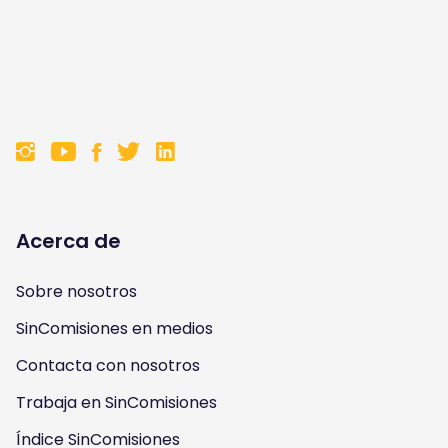
F
F
F
F
o
o
o
o
l
l
l
l
Acerca de
l
l
l
l
Sobre nosotros
o
o
o
o
SinComisiones en medios
w
w
w
w
Contacta con nosotros
u
u
u
u
Trabaja en SinComisiones
s
Índice SinComisiones
s
s
s