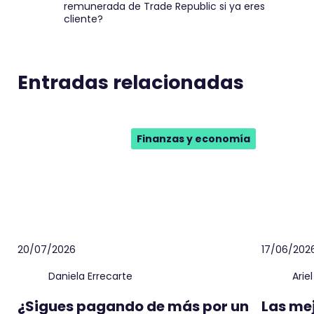
remunerada de Trade Republic si ya eres
cliente?
Entradas relacionadas
Finanzas y economía
20/07/2026
17/06/202
Daniela Errecarte
Arie
¿Sigues pagando de más por un
Las me