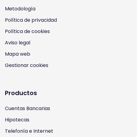
Metodología
o
o
o
o
Política de privacidad
n
n
n
n
Política de cookies
I
Y
F
T
Aviso legal
n
o
a
w
Mapa web
s
u
c
i
Gestionar cookies
t
t
e
t
a
u
b
t
Productos
g
b
o
e
Cuentas Bancarias
r
e
o
r
Hipotecas
a
k
Telefonía e Internet