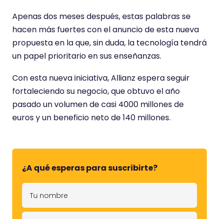
Apenas dos meses después, estas palabras se
hacen más fuertes con el anuncio de esta nueva
propuesta en la que, sin duda, la tecnología tendrá
un papel prioritario en sus enseñanzas.
Con esta nueva iniciativa, Allianz espera seguir
fortaleciendo su negocio, que obtuvo el año
pasado un volumen de casi 4000 millones de
euros y un beneficio neto de 140 millones.
¿A qué esperas para suscribirte?
T
u
n
T