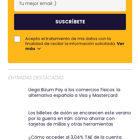
o
u
m
m
b
e
r
j
Acepto el tratamiento de mis datos con la
e
o
finalidad de recibir la información solicitada.
Ver
más
r
e
m
a
ENTRADAS DESTACADAS
i
Llega Bizum Pay a los comercios físicos: la
l
alternativa española a Visa y Mastercard
:
)
Los billetes de avión se encarecen este verano
por la guerra en Irán: cómo ahorrar con
tarjetas de millas y otras herramientas
¿Cómo acceder al 3,04% TAE de la cuenta