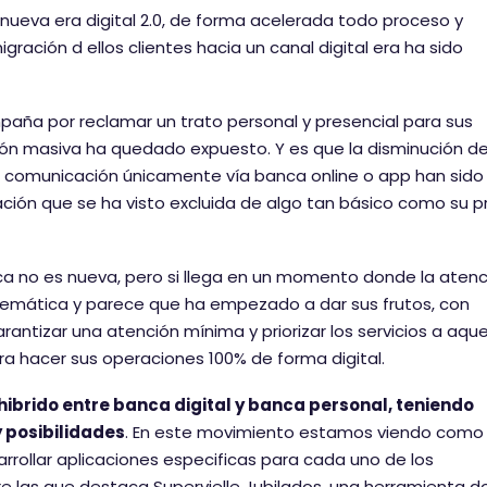
 nueva era digital 2.0, de forma acelerada todo proceso y
ración d ellos clientes hacia un canal digital era ha sido
mpaña por reclamar un trato personal y presencial para sus
ción masiva ha quedado expuesto. Y es que la disminución de
una comunicación únicamente vía banca online o app han sido
ación que se ha visto excluida de algo tan básico como su p
ca no es nueva, pero si llega en un momento donde la atenc
emática y parece que ha empezado a dar sus frutos, con
antizar una atención mínima y priorizar los servicios a aque
ra hacer sus operaciones 100% de forma digital.
ibrido entre banca digital y banca personal, teniendo
y posibilidades
. En este movimiento estamos viendo como 
rollar aplicaciones especificas para cada uno de los
e las que destaca Supervielle Jubilados, una herramienta 