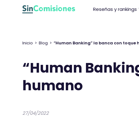
I
Reseñas y rankings
r
a
l
c
o
Inicio
>
Blog
>
“Human Banking” la banca con toque
n
t
“Human Banking
e
n
humano
i
d
o
27/04/2022