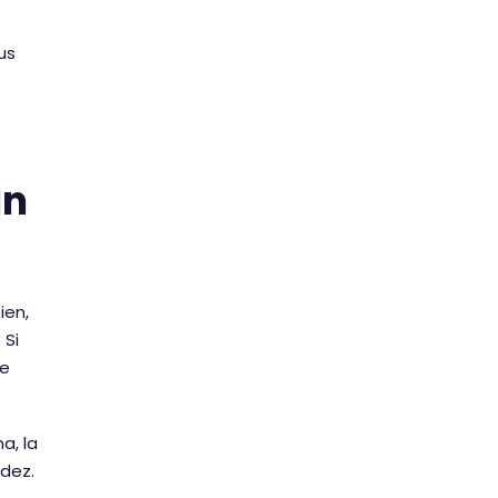
us
un
ien,
 Si
ue
a, la
idez.