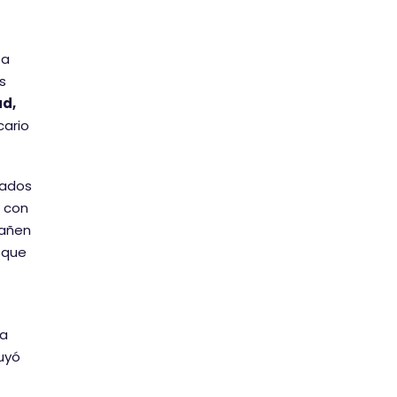
 a
s
ad,
cario
nados
s con
rañen
 que
ha
uyó