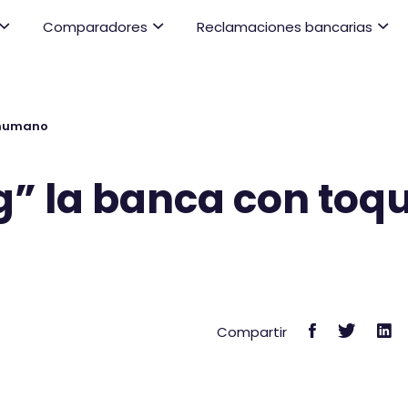
Comparadores
Reclamaciones bancarias
 humano
” la banca con toq
C
C
C
Compartir
o
o
o
m
m
m
p
p
p