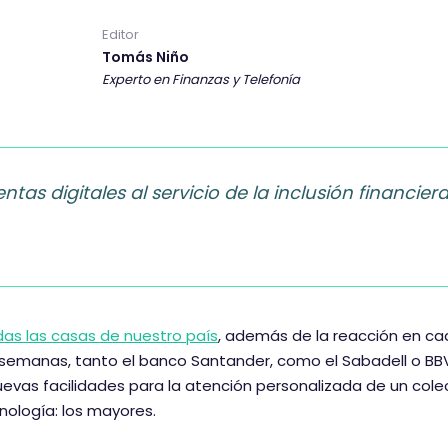
a
a
a
Editor
r
r
r
Tomás Niño
t
t
t
Experto en Finanzas y Telefonía
i
i
i
r
r
r
e
e
e
n
n
n
as digitales al servicio de la inclusión financier
f
t
L
a
w
i
c
i
n
e
t
k
b
t
e
o
e
d
odas las casas de nuestro país
, además de la reacción en c
o
r
I
as semanas, tanto el banco Santander, como el Sabadell o BB
k
n
uevas facilidades para la atención personalizada de un cole
ología: los mayores.