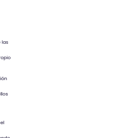
 las
ropio
ión
llos
el
donde