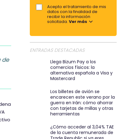
a
e
Acepto el tratamiento de mis
o
datos con la finalidad de
r
r
recibir la información
t
solicitada.
Ver más
e
i
m
r
a
p
i
ENTRADAS DESTACADAS
o
l
a de
r
:
Llega Bizum Pay a los
comercios físicos: la
e
)
alternativa española a Visa y
m
Mastercard
a
Los billetes de avión se
i
encarecen este verano por la
l
guerra en Irán: cómo ahorrar
adena
con tarjetas de millas y otras
VA
herramientas
ctivo
¿Cómo acceder al 3,04% TAE
de la cuenta remunerada de
Trade Republic si ya eres