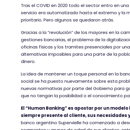
Tras el COVID en 2020 todo el sector entro en una
servicio era automatizado hasta el extremo y la mig
prioritario. Pero algunos se quedaron atrás.
Gracias a la “revolución” de los mayores en la ca
gestiones bancarias, el problema de la digitaliza
oficinas físicas y los tramites presenciales por 
alternativas imposibles para una parte de la pobl
dinero.
La idea de mantener un toque personal en la ban
social se ha puesto nuevamente sobre esta probl
nuevas normativas por parte del Gobierno para gar
que no tengan la posibilidad o el conocimiento pa
El “Human Banking” es apostar por un modelo h
siempre presente al cliente, sus necesidades 
banco argentino Supervielle ha comenzado a desar
segmentos y grupos de edad de sus clientes, entr