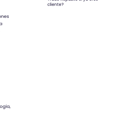
cliente?
iones
da
s
ogía,